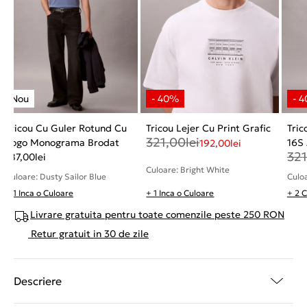
Tricou Cu Guler Rotund Cu
Tricou Lejer Cu Print Grafic
Tric
321,00
lei
Logo Monograma Brodat
16S 
192,00
lei
321
187,00
lei
Culoare: Bright White
Culoare: Dusty Sailor Blue
Culoa
+ 1 Inca o Culoare
+ 1 Inca o Culoare
+ 2 C
Livrare gratuita pentru toate comenzile peste 250 RON
Retur gratuit in 30 de zile
Descriere