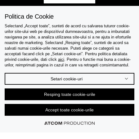
Politica de Cookie
Selectand „Accept toate”, sunteti de acord cu salvarea tuturor cookie-
Asistenta
urilor site-ului web pe dispozitivul dumneavoastra, pentru a imbunatati
navigarea pe site, a analiza utilizarea site-ului si a ne ajuta in eforturile
Colectii
noastre de marketing. Selectand „Resping toate”, sunteti de acord sa
salvati numai cookie-urile necesare. Puteti alege ce categorii sa
acceptati facand click pe „Setari cookie-uri”. Pentru politica detaliata
Tips & Guides
privind cookie-urile, dati click
aici
. Pentru o functie mai buna a cookie-
urilor, reimprimati pagina in cazul in care va retrageti consimtamantul.
Despre noi
Setari cookie-uri
Limba
Resping toate cookie-urile
Accept toate cookie-urile
© 2026 CK Stores B.V. Toate drepturile rezervate.