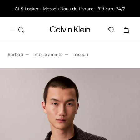
GLS Locker - Metoda Noua de Livrare - Ridicare 24/7
Livrare gratuita la comenzile de peste 250 RON
Barbati
Imbracaminte
Tricouri