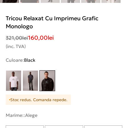
Tricou Relaxat Cu Imprimeu Grafic
Monologo
160,00
lei
321,00
lei
(inc. TVA)
Culoare:
Black
Stoc redus. Comanda repede.
Marime::
Alege