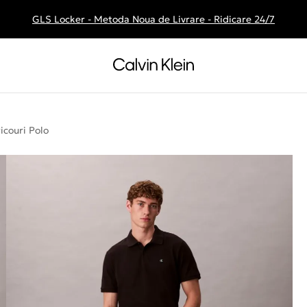
GLS Locker - Metoda Noua de Livrare - Ridicare 24/7
Livrare gratuita la comenzile de peste 250 RON
ricouri Polo