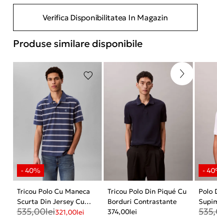
Verifica Disponibilitatea In Magazin
Produse similare disponibile
Tricou Polo Cu Maneca
Tricou Polo Din Piqué Cu
Polo 
Scurta Din Jersey Cu
Borduri Contrastante
Supim
535,00
lei
535
Dungi
374,00
lei
Mane
321,00
lei