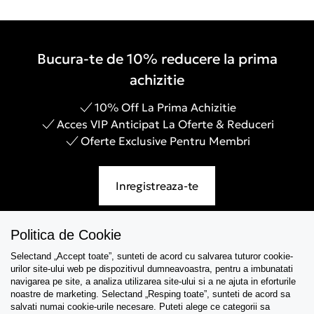
Bucura-te de 10% reducere la prima
achizitie
10% Off La Prima Achizitie
Acces VIP Anticipat La Oferte & Reduceri
Oferte Exclusive Pentru Membri
Inregistreaza-te
Politica de Cookie
Selectand „Accept toate”, sunteti de acord cu salvarea tuturor cookie-
Asistenta
urilor site-ului web pe dispozitivul dumneavoastra, pentru a imbunatati
navigarea pe site, a analiza utilizarea site-ului si a ne ajuta in eforturile
Colectii
noastre de marketing. Selectand „Resping toate”, sunteti de acord sa
salvati numai cookie-urile necesare. Puteti alege ce categorii sa