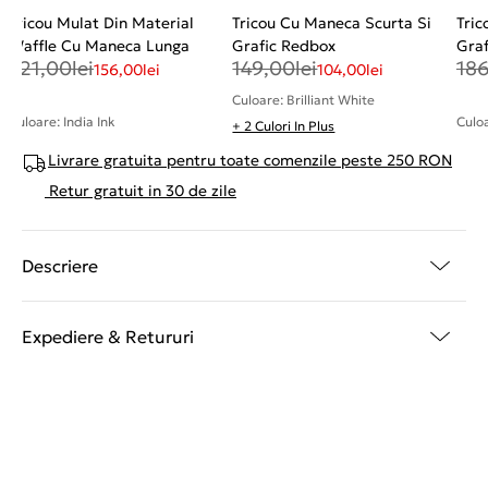
Tricou Mulat Din Material
Tricou Cu Maneca Scurta Si
Tric
Waffle Cu Maneca Lunga
Grafic Redbox
Graf
321,00
lei
149,00
lei
18
156,00
lei
104,00
lei
Culoare: Brilliant White
Culoare: India Ink
Culoa
+ 2 Culori In Plus
Livrare gratuita pentru toate comenzile peste 250 RON
Retur gratuit in 30 de zile
Descriere
Expediere & Retururi