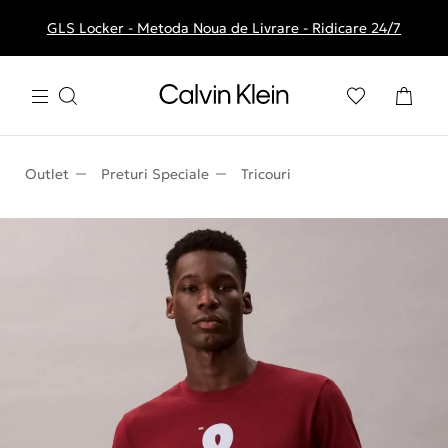
GLS Locker - Metoda Noua de Livrare - Ridicare 24/7
Livrare gratuita la comenzile de peste 250 RON
Outlet
Preturi Speciale
Tricouri