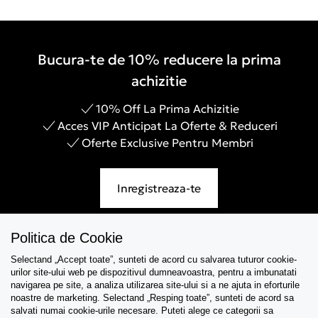
Bucura-te de 10% reducere la prima
achizitie
10% Off La Prima Achizitie
Acces VIP Anticipat La Oferte & Reduceri
Oferte Exclusive Pentru Membri
Inregistreaza-te
Politica de Cookie
Selectand „Accept toate”, sunteti de acord cu salvarea tuturor cookie-
Asistenta
urilor site-ului web pe dispozitivul dumneavoastra, pentru a imbunatati
navigarea pe site, a analiza utilizarea site-ului si a ne ajuta in eforturile
Colectii
noastre de marketing. Selectand „Resping toate”, sunteti de acord sa
salvati numai cookie-urile necesare. Puteti alege ce categorii sa