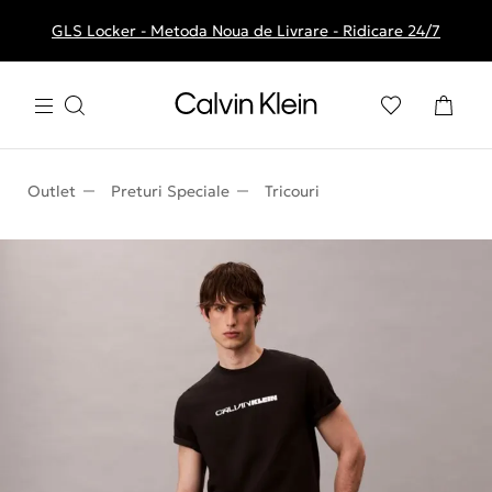
GLS Locker - Metoda Noua de Livrare - Ridicare 24/7
Livrare gratuita la comenzile de peste 250 RON
Outlet
Preturi Speciale
Tricouri