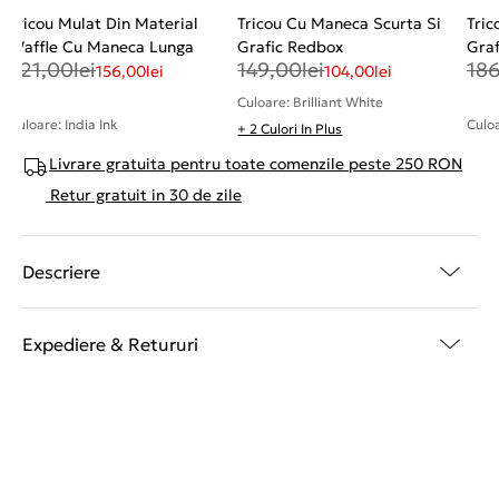
Tricou Mulat Din Material
Tricou Cu Maneca Scurta Si
Tric
Waffle Cu Maneca Lunga
Grafic Redbox
Graf
321,00
lei
149,00
lei
18
156,00
lei
104,00
lei
Culoare: Brilliant White
Culoare: India Ink
Culoa
+ 2 Culori In Plus
Livrare gratuita pentru toate comenzile peste 250 RON
Retur gratuit in 30 de zile
Descriere
Expediere & Retururi