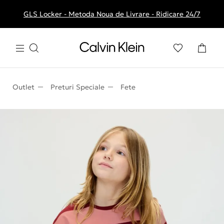
GLS Locker - Metoda Noua de Livrare - Ridicare 24/7
Livrare gratuita la comenzile de peste 250 RON
Outlet
Preturi Speciale
Fete