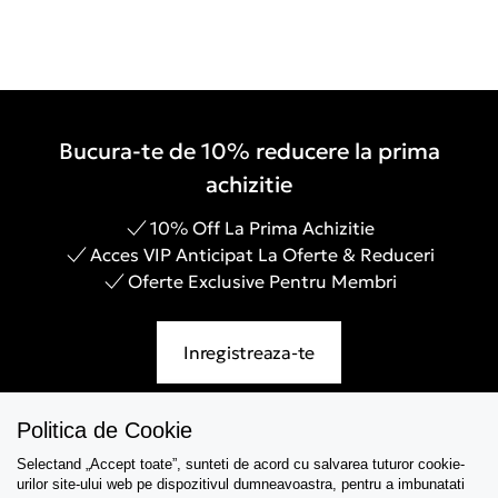
Bucura-te de 10% reducere la prima
achizitie
10% Off La Prima Achizitie
Acces VIP Anticipat La Oferte & Reduceri
Oferte Exclusive Pentru Membri
Inregistreaza-te
Politica de Cookie
Selectand „Accept toate”, sunteti de acord cu salvarea tuturor cookie-
Asistenta
urilor site-ului web pe dispozitivul dumneavoastra, pentru a imbunatati