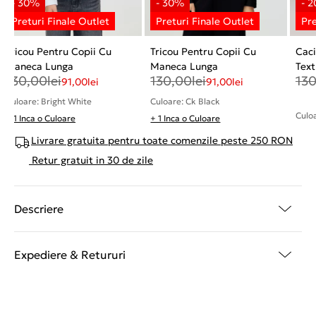
Tricou Pentru Copii Cu
Tricou Pentru Copii Cu
Caci
Maneca Lunga
Maneca Lunga
Text
130,00
lei
130,00
lei
13
91,00
lei
91,00
lei
Culoare: Bright White
Culoare: Ck Black
Culo
+ 1 Inca o Culoare
+ 1 Inca o Culoare
Livrare gratuita pentru toate comenzile peste 250 RON
Retur gratuit in 30 de zile
Descriere
Expediere & Retururi