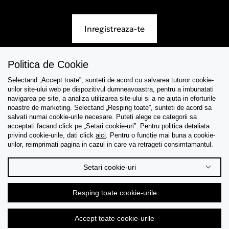
Inregistreaza-te
Politica de Cookie
Selectand „Accept toate”, sunteti de acord cu salvarea tuturor cookie-
Asistenta
urilor site-ului web pe dispozitivul dumneavoastra, pentru a imbunatati
navigarea pe site, a analiza utilizarea site-ului si a ne ajuta in eforturile
Colectii
noastre de marketing. Selectand „Resping toate”, sunteti de acord sa
salvati numai cookie-urile necesare. Puteti alege ce categorii sa
acceptati facand click pe „Setari cookie-uri”. Pentru politica detaliata
Tips & Guides
privind cookie-urile, dati click
aici
. Pentru o functie mai buna a cookie-
urilor, reimprimati pagina in cazul in care va retrageti consimtamantul.
Despre noi
Setari cookie-uri
Limba
Resping toate cookie-urile
Accept toate cookie-urile