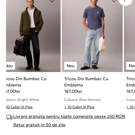
Tricou Din Bumbac Cu
Tricou Din Bumbac Cu
Tri
Emblema
Emblema
Emb
187,00
lei
187,00
lei
187,
Culoare: Bright White
Culoare: Blue Nomad
Culoa
+ 10 Culori In Plus
+ 10 Culori In Plus
+ 10 
Livrare gratuita pentru toate comenzile peste 250 RON
Retur gratuit in 30 de zile