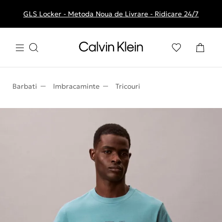
GLS Locker - Metoda Noua de Livrare - Ridicare 24/7
Livrare gratuita la comenzile de peste 250 RON
Barbati
Imbracaminte
Tricouri