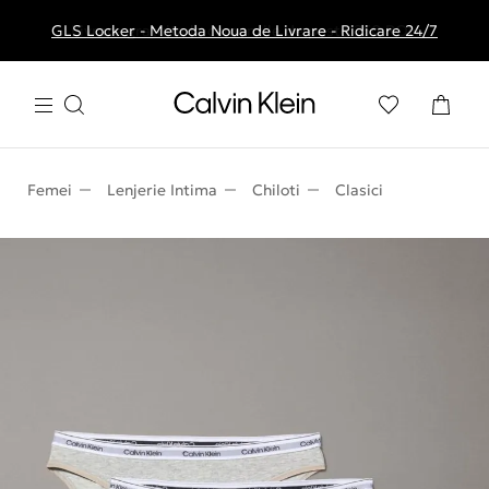
GLS Locker - Metoda Noua de Livrare - Ridicare 24/7
Livrare gratuita la comenzile de peste 250 RON
Femei
Lenjerie Intima
Chiloti
Clasici