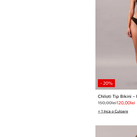
Chiloti Tip Bikini – 
150,00
lei
120,00
lei
+ 1 Inca o Culoare