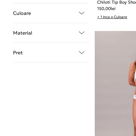
Chiloti Tip Boy Sho
150,00
lei
Culoare
+ 1 Inca o Culoare
Material
Pret