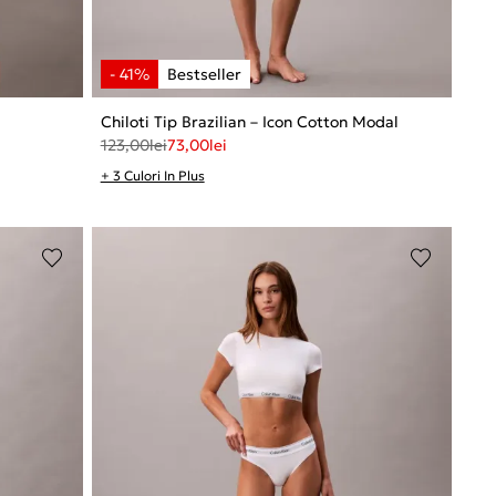
Chiloti Tip Brazilian – Icon Cotton Modal
123,00
lei
73,00
lei
+ 3 Culori In Plus