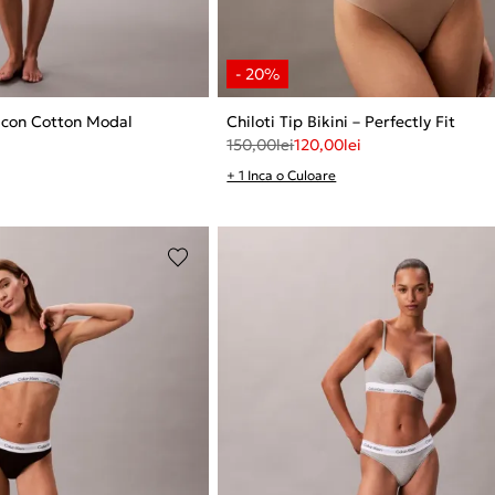
– Icon Cotton Modal
Chiloti Tip Bikini – Perfectly Fit
150,00
lei
120,00
lei
+ 1 Inca o Culoare