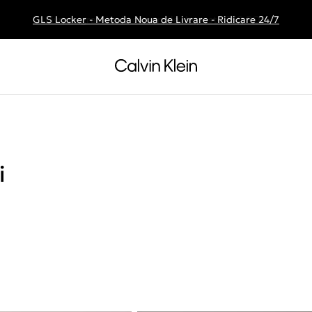
GLS Locker - Metoda Noua de Livrare - Ridicare 24/7
Livrare gratuita la comenzile de peste 250 RON
i