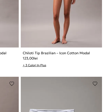
Modal
Chiloti Tip Brazilian – Icon Cotton Modal
123,00
lei
+ 3 Culori In Plus