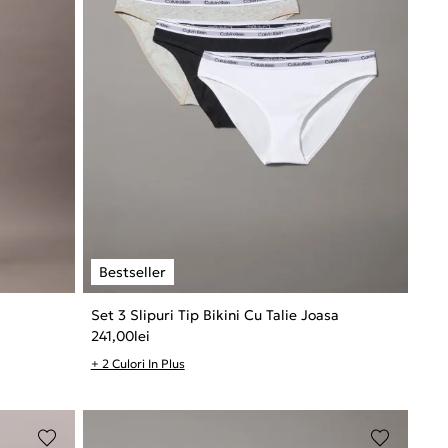
Set 3 Slipuri Tip Bikini Cu Talie Joasa
241,00
lei
+ 2 Culori In Plus