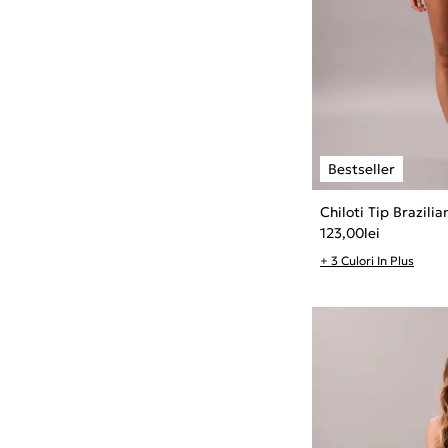
Chiloti Tip Brazili
123,00
lei
+ 3 Culori In Plus