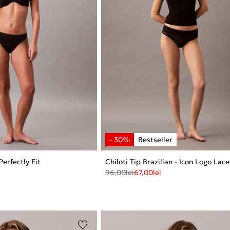
Perfectly Fit
Chiloti Tip Brazilian - Icon Logo Lace
96,00
lei
67,00
lei