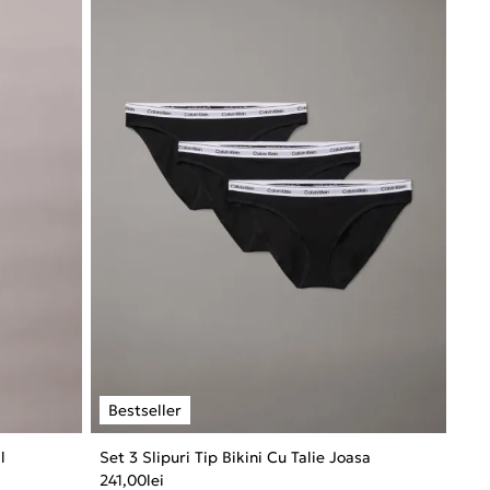
l
Set 3 Slipuri Tip Bikini Cu Talie Joasa
241,00
lei