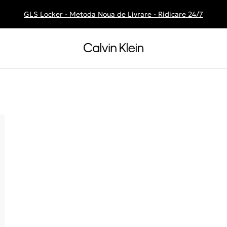
GLS Locker - Metoda Noua de Livrare - Ridicare 24/7
Livrare gratuita la comenzile de peste 250 RON