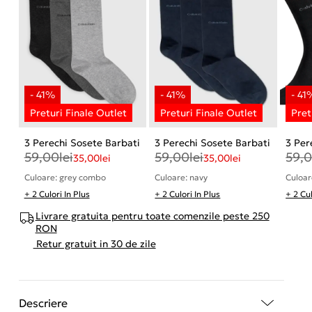
3 Perechi Sosete Barbati
3 Perechi Sosete Barbati
3 Per
59,00
lei
59,00
lei
59,
35,00
lei
35,00
lei
Culoare: grey combo
Culoare: navy
Culoar
+ 2 Culori In Plus
+ 2 Culori In Plus
+ 2 Cul
Livrare gratuita pentru toate comenzile peste 250
RON
Retur gratuit in 30 de zile
Descriere