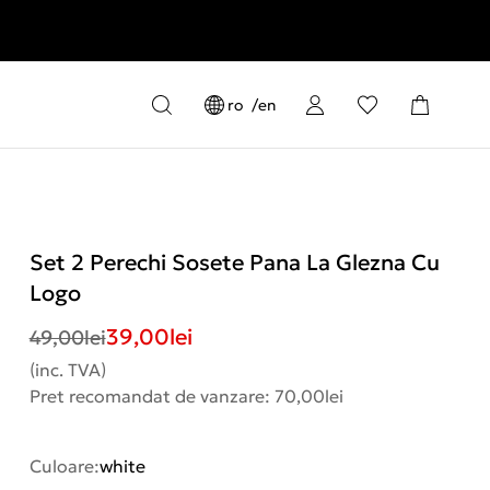
ro
en
Set 2 Perechi Sosete Pana La Glezna Cu
Logo
39,00
lei
49,00
lei
(inc. TVA)
Pret recomandat de vanzare: 70,00lei
Culoare:
white