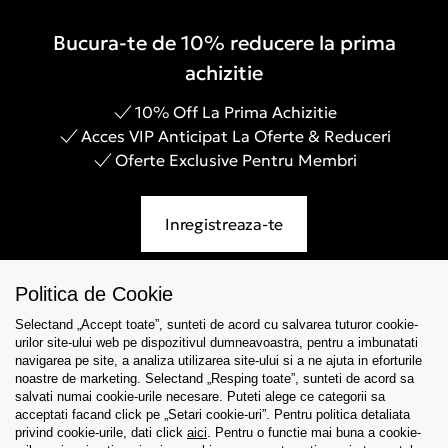
Bucura-te de 10% reducere la prima
achizitie
10% Off La Prima Achizitie
Acces VIP Anticipat La Oferte & Reduceri
Oferte Exclusive Pentru Membri
Inregistreaza-te
Politica de Cookie
Selectand „Accept toate”, sunteti de acord cu salvarea tuturor cookie-
Asistenta
urilor site-ului web pe dispozitivul dumneavoastra, pentru a imbunatati
navigarea pe site, a analiza utilizarea site-ului si a ne ajuta in eforturile
Colectii
noastre de marketing. Selectand „Resping toate”, sunteti de acord sa
salvati numai cookie-urile necesare. Puteti alege ce categorii sa
acceptati facand click pe „Setari cookie-uri”. Pentru politica detaliata
Tips & Guides
privind cookie-urile, dati click
aici
. Pentru o functie mai buna a cookie-