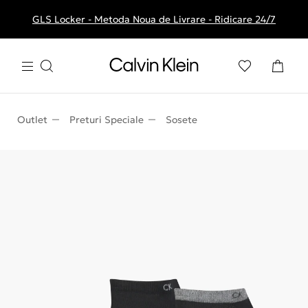
GLS Locker - Metoda Noua de Livrare - Ridicare 24/7
Livrare gratuita la comenzile de peste 250 RON
Outlet
Preturi Speciale
Sosete