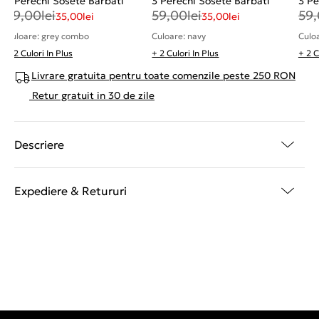
3 Perechi Sosete Barbati
3 Perechi Sosete Barbati
3 Pe
59,00
lei
59,00
lei
59
35,00
lei
35,00
lei
Culoare: grey combo
Culoare: navy
Culo
+ 2 Culori In Plus
+ 2 Culori In Plus
+ 2 C
Livrare gratuita pentru toate comenzile peste 250 RON
Retur gratuit in 30 de zile
Descriere
Expediere & Retururi