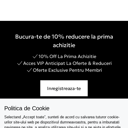
Bucura-te de 10% reducere la prima
achizitie
10% Off La Prima Achizitie
Acces VIP Anticipat La Oferte & Reduceri
Oferte Exclusive Pentru Membri
Inregistreaza-te
Politica de Cookie
Selectand „Accept toate”, sunteti de acord cu salvarea tuturor cookie-
Asistenta
urilor site-ului web pe dispozitivul dumneavoastra, pentru a imbunatati
navigarea pe site, a analiza utilizarea site-ului si a ne ajuta in eforturile