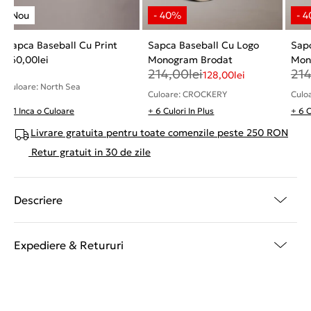
Sapca Baseball Cu Print
Sapca Baseball Cu Logo
Sapc
160,00
lei
Monogram Brodat
Mon
214,00
lei
21
128,00
lei
Culoare: North Sea
Culoare: CROCKERY
Culoa
+ 1 Inca o Culoare
+ 6 Culori In Plus
+ 6 C
Livrare gratuita pentru toate comenzile peste 250 RON
Retur gratuit in 30 de zile
Descriere
Expediere & Retururi