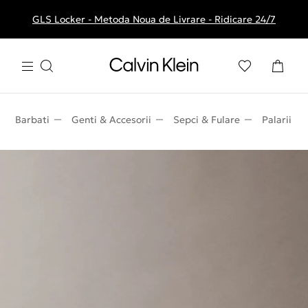
GLS Locker - Metoda Noua de Livrare - Ridicare 24/7
Livrare gratuita la comenzile de peste 250 RON
Barbati
Genti & Accesorii
Sepci & Fulare
Palarii