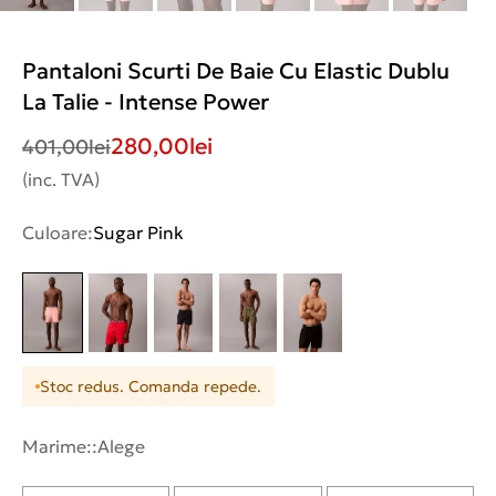
Pantaloni Scurti De Baie Cu Elastic Dublu
La Talie - Intense Power
280,00
lei
401,00
lei
(inc. TVA)
Culoare:
Sugar Pink
Stoc redus. Comanda repede.
Marime::
Alege