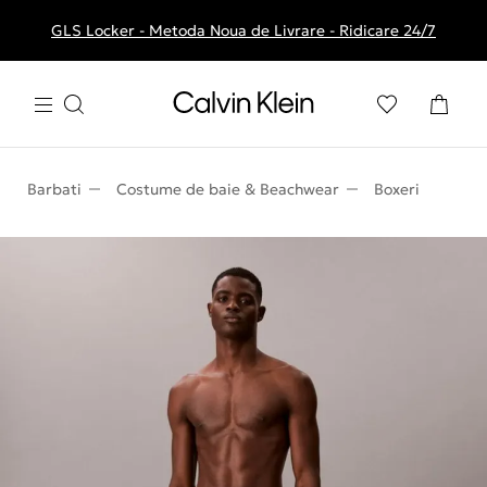
GLS Locker - Metoda Noua de Livrare - Ridicare 24/7
Livrare gratuita la comenzile de peste 250 RON
Barbati
Costume de baie & Beachwear
Boxeri