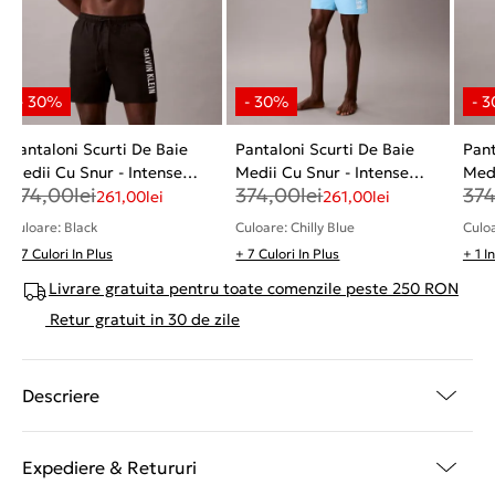
Pantaloni Scurti De Baie
Pantaloni Scurti De Baie
Pant
Medii Cu Snur - Intense
Medii Cu Snur - Intense
Medi
374,00
lei
374,00
lei
37
Power
Power
261,00
lei
261,00
lei
Culoare: Black
Culoare: Chilly Blue
Culoa
+ 7 Culori In Plus
+ 7 Culori In Plus
+ 1 I
Livrare gratuita pentru toate comenzile peste 250 RON
Retur gratuit in 30 de zile
Descriere
Expediere & Retururi