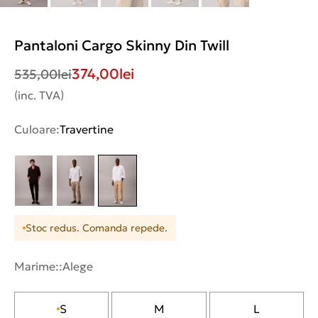
Pantaloni Cargo Skinny Din Twill
374,00
lei
535,00
lei
(inc. TVA)
Culoare:
Travertine
Stoc redus. Comanda repede.
Marime::
Alege
S
M
L