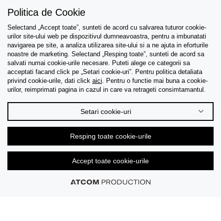
Politica de Cookie
Selectand „Accept toate”, sunteti de acord cu salvarea tuturor cookie-
Asistenta
urilor site-ului web pe dispozitivul dumneavoastra, pentru a imbunatati
navigarea pe site, a analiza utilizarea site-ului si a ne ajuta in eforturile
Colectii
noastre de marketing. Selectand „Resping toate”, sunteti de acord sa
salvati numai cookie-urile necesare. Puteti alege ce categorii sa
acceptati facand click pe „Setari cookie-uri”. Pentru politica detaliata
Tips & Guides
privind cookie-urile, dati click
aici
. Pentru o functie mai buna a cookie-
urilor, reimprimati pagina in cazul in care va retrageti consimtamantul.
Despre noi
Setari cookie-uri
Limba
Resping toate cookie-urile
Accept toate cookie-urile
© 2026 CK Stores B.V. Toate drepturile rezervate.