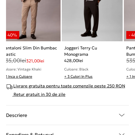
Pantaloni Slim Din Bumbac
Joggeri Terry Cu
Pant
Elastic
Monograma
Bum
535,00
lei
53
428,00
lei
321,00
lei
Culoare: Black
Culoare: Vintage Khaki
Culoa
+ 1 Inca o Culoare
+ 3 Culori In Plus
+ 1 I
Livrare gratuita pentru toate comenzile peste 250 RON
Retur gratuit in 30 de zile
Descriere
Expediere & Retururi