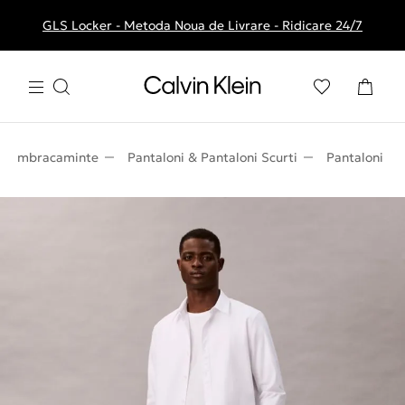
GLS Locker - Metoda Noua de Livrare - Ridicare 24/7
Livrare gratuita la comenzile de peste 250 RON
Imbracaminte
Pantaloni & Pantaloni Scurti
Pantaloni