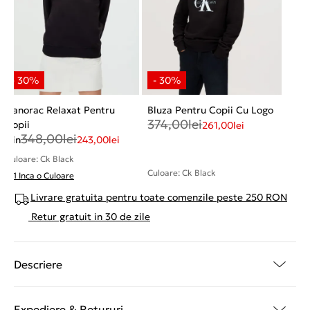
Hanorac Relaxat Pentru
Bluza Pentru Copii Cu Logo
374,00
lei
Copii
261,00
lei
348,00
lei
Din
243,00
lei
Culoare: Ck Black
Culoare: Ck Black
+ 1 Inca o Culoare
Livrare gratuita pentru toate comenzile peste 250 RON
Retur gratuit in 30 de zile
Descriere
Expediere & Retururi