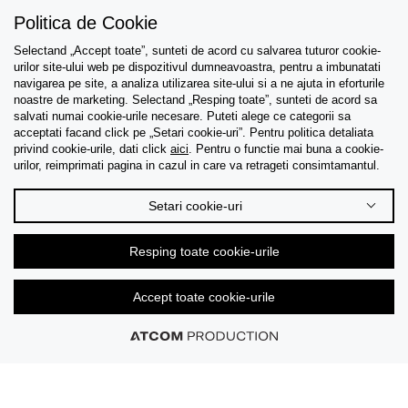
Politica de Cookie
Selectand „Accept toate”, sunteti de acord cu salvarea tuturor cookie-
Asistenta
urilor site-ului web pe dispozitivul dumneavoastra, pentru a imbunatati
navigarea pe site, a analiza utilizarea site-ului si a ne ajuta in eforturile
Colectii
noastre de marketing. Selectand „Resping toate”, sunteti de acord sa
salvati numai cookie-urile necesare. Puteti alege ce categorii sa
acceptati facand click pe „Setari cookie-uri”. Pentru politica detaliata
Tips & Guides
privind cookie-urile, dati click
aici
. Pentru o functie mai buna a cookie-
urilor, reimprimati pagina in cazul in care va retrageti consimtamantul.
Despre noi
Setari cookie-uri
Limba
Resping toate cookie-urile
Accept toate cookie-urile
© 2026 CK Stores B.V. Toate drepturile rezervate.