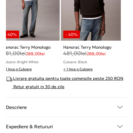
Hanorac Terry Monologo
Hanorac Terry Monologo
481,00
lei
481,00
lei
288,00
lei
288,00
lei
Culoare: Bright White
Culoare: Black
+ 1 Inca o Culoare
+ 1 Inca o Culoare
Livrare gratuita pentru toate comenzile peste 250 RON
Retur gratuit in 30 de zile
Descriere
Expediere & Retururi