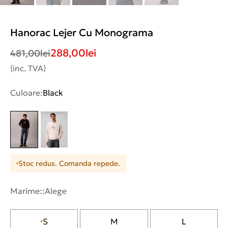
Hanorac Lejer Cu Monograma
288,00
lei
481,00
lei
(inc. TVA)
Culoare:
Black
Stoc redus. Comanda repede.
Marime::
Alege
S
M
L