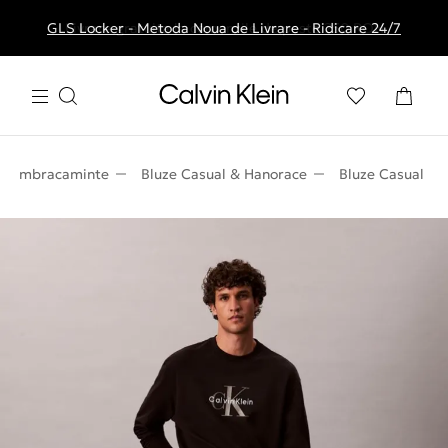
GLS Locker - Metoda Noua de Livrare - Ridicare 24/7
Livrare gratuita la comenzile de peste 250 RON
Imbracaminte
Bluze Casual & Hanorace
Bluze Casual