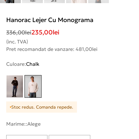
Hanorac Lejer Cu Monograma
235,00
lei
336,00
lei
(inc. TVA)
Pret recomandat de vanzare: 481,00lei
Culoare:
Chalk
Stoc redus. Comanda repede.
Marime::
Alege