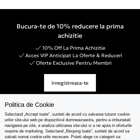
Bucura-te de 10% reducere la prima
achizitie
10% Off La Prima Achizitie
Acces VIP Anticipat La Oferte & Reduceri
Oferte Exclusive Pentru Membri
Inregistreaza-te
Politica de Cookie
Selectand „Accept toate”, sunteti de acord cu salvarea tuturor cookie-
Asistenta
urilor site-ului web pe dispozitivul dumneavoastra, pentru a imbunatati
navigarea pe site, a analiza utilizarea site-ului si a ne ajuta in eforturile
Colectii
noastre de marketing. Selectand „Resping toate”, sunteti de acord sa
salvati numai cookie-urile necesare. Puteti alege ce categorii sa