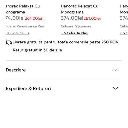
Hanorac Relaxat Cu
Hanorac Relaxat Cu
Han
Monograma
Monograma
Mon
374,00
lei
374,00
lei
37
261,00
lei
261,00
lei
Culoare: Renaissance Red
Culoare: Sycamore
Culo
+ 5 Culori In Plus
+ 5 Culori In Plus
+ 5 C
Livrare gratuita pentru toate comenzile peste 250 RON
Retur gratuit in 30 de zile
Descriere
Expediere & Retururi