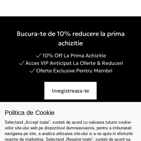
Bucura-te de 10% reducere la prima
achizitie
10% Off La Prima Achizitie
Acces VIP Anticipat La Oferte & Reduceri
Oferte Exclusive Pentru Membri
Inregistreaza-te
Politica de Cookie
Selectand „Accept toate”, sunteti de acord cu salvarea tuturor cookie-
Asistenta
urilor site-ului web pe dispozitivul dumneavoastra, pentru a imbunatati
navigarea pe site, a analiza utilizarea site-ului si a ne ajuta in eforturile
Colectii
noastre de marketing. Selectand „Resping toate”, sunteti de acord sa