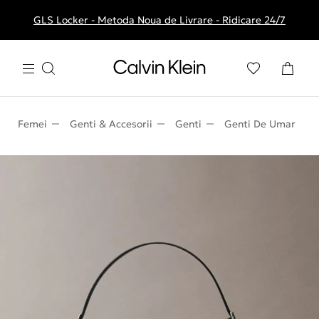
GLS Locker - Metoda Noua de Livrare - Ridicare 24/7
Livrare gratuita la comenzile de peste 250 RON
Femei
Genti & Accesorii
Genti
Genti De Umar