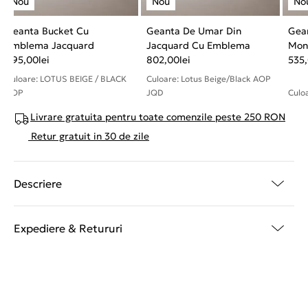
Geanta Bucket Cu
Geanta De Umar Din
Gea
Emblema Jacquard
Jacquard Cu Emblema
Mon
695,00
lei
802,00
lei
Sign
535
Culoare: LOTUS BEIGE / BLACK
Culoare: Lotus Beige/Black AOP
AOP
JQD
Culoa
Livrare gratuita pentru toate comenzile peste 250 RON
Retur gratuit in 30 de zile
Descriere
Expediere & Retururi