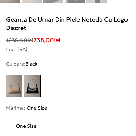
Geanta De Umar Din Piele Neteda Cu Logo
Discret
738,00
lei
1230,00
lei
(inc. TVA)
Culoare:
Black
Marime::
One Size
One Size