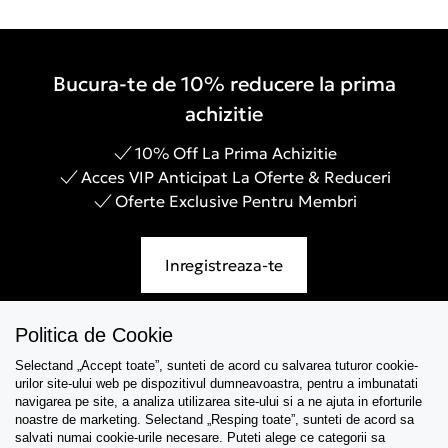
Bucura-te de 10% reducere la prima
achizitie
10% Off La Prima Achizitie
Acces VIP Anticipat La Oferte & Reduceri
Oferte Exclusive Pentru Membri
Inregistreaza-te
Politica de Cookie
Selectand „Accept toate”, sunteti de acord cu salvarea tuturor cookie-
Asistenta
urilor site-ului web pe dispozitivul dumneavoastra, pentru a imbunatati
navigarea pe site, a analiza utilizarea site-ului si a ne ajuta in eforturile
Colectii
noastre de marketing. Selectand „Resping toate”, sunteti de acord sa
salvati numai cookie-urile necesare. Puteti alege ce categorii sa