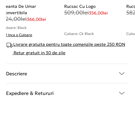
Geanta De Umar
Rucsac Cu Logo
Ruc
509,00
lei
58
Convertibila
356,00
lei
524,00
lei
366,00
lei
Culoare: Black
Culoare: Ck Black
Culo
+ 1 Inca o Culoare
Livrare gratuita pentru toate comenzile peste 250 RON
Retur gratuit in 30 de zile
Descriere
Expediere & Retururi