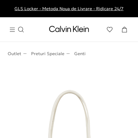
GLS Locker - Metoda Noua de Livrare - Ridicare 24/7
Livrare gratuita la comenzile de peste 250 RON
Outlet
Preturi Speciale
Genti