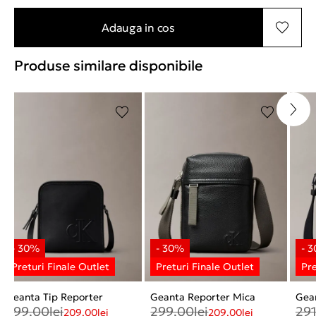
Adauga in cos
Produse similare disponibile
Geanta Tip Reporter
Geanta Reporter Mica
Gean
299,00
lei
299,00
lei
29
209,00
lei
209,00
lei