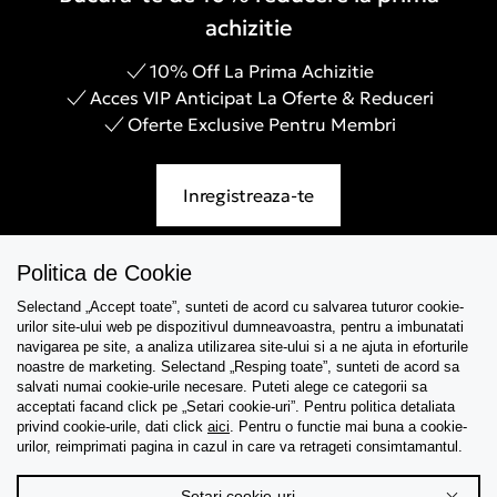
achizitie
10% Off La Prima Achizitie
Acces VIP Anticipat La Oferte & Reduceri
Oferte Exclusive Pentru Membri
Inregistreaza-te
Politica de Cookie
Selectand „Accept toate”, sunteti de acord cu salvarea tuturor cookie-
Asistenta
urilor site-ului web pe dispozitivul dumneavoastra, pentru a imbunatati
navigarea pe site, a analiza utilizarea site-ului si a ne ajuta in eforturile
Colectii
noastre de marketing. Selectand „Resping toate”, sunteti de acord sa
salvati numai cookie-urile necesare. Puteti alege ce categorii sa
acceptati facand click pe „Setari cookie-uri”. Pentru politica detaliata
Tips & Guides
privind cookie-urile, dati click
aici
. Pentru o functie mai buna a cookie-
urilor, reimprimati pagina in cazul in care va retrageti consimtamantul.
Despre noi
Setari cookie-uri