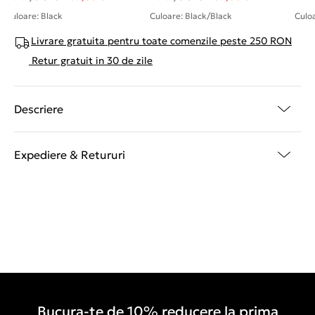
Culoare: Black
Culoare: Black/Black
Culo
Livrare gratuita pentru toate comenzile peste 250 RON
Retur gratuit in 30 de zile
Descriere
Expediere & Retururi
Bucura-te de 10% reducere la prima