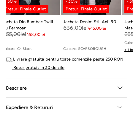
Jacheta Din Bumbac Twill
Jacheta Denim Stil Anii 90
Jac
636,00
lei
Cu Fermoar
Mate
445,00
lei
655,00
lei
93
458,00
lei
Culo
Culoare: Ck Black
Culoare: SCARBOROUGH
+ 1 I
Livrare gratuita pentru toate comenzile peste 250 RON
Retur gratuit in 30 de zile
Descriere
Expediere & Retururi