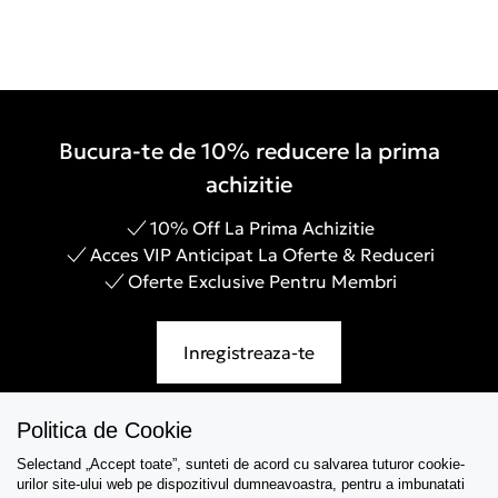
Bucura-te de 10% reducere la prima
achizitie
10% Off La Prima Achizitie
Acces VIP Anticipat La Oferte & Reduceri
Oferte Exclusive Pentru Membri
Inregistreaza-te
Politica de Cookie
Selectand „Accept toate”, sunteti de acord cu salvarea tuturor cookie-
Asistenta
urilor site-ului web pe dispozitivul dumneavoastra, pentru a imbunatati