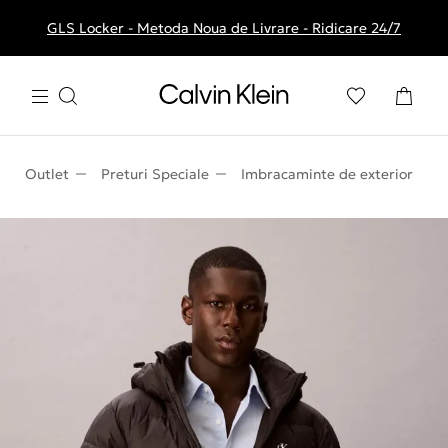
GLS Locker - Metoda Noua de Livrare - Ridicare 24/7
Livrare gratuita la comenzile de peste 250 RON
Outlet
Preturi Speciale
Imbracaminte de exterior