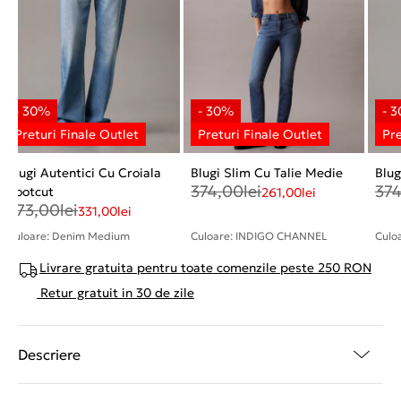
Blugi Autentici Cu Croiala
Blugi Slim Cu Talie Medie
Blu
374,00
lei
37
Bootcut
261,00
lei
473,00
lei
331,00
lei
Culoare: Denim Medium
Culoare: INDIGO CHANNEL
Culo
Livrare gratuita pentru toate comenzile peste 250 RON
Retur gratuit in 30 de zile
Descriere