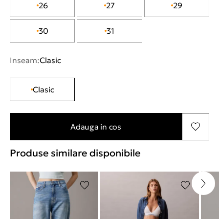
26
27
29
30
31
Inseam:
Clasic
Clasic
Adauga in cos
Produse similare disponibile