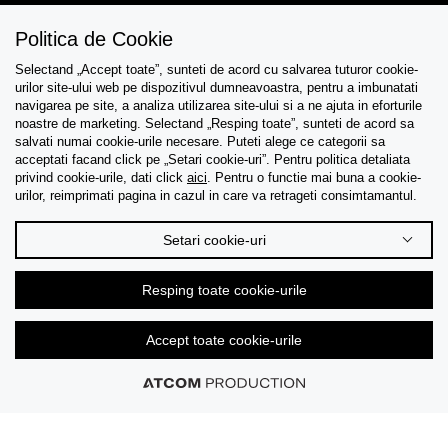
Politica de Cookie
Selectand „Accept toate”, sunteti de acord cu salvarea tuturor cookie-
Asistenta
urilor site-ului web pe dispozitivul dumneavoastra, pentru a imbunatati
navigarea pe site, a analiza utilizarea site-ului si a ne ajuta in eforturile
Colectii
noastre de marketing. Selectand „Resping toate”, sunteti de acord sa
salvati numai cookie-urile necesare. Puteti alege ce categorii sa
acceptati facand click pe „Setari cookie-uri”. Pentru politica detaliata
Tips & Guides
privind cookie-urile, dati click
aici
. Pentru o functie mai buna a cookie-
urilor, reimprimati pagina in cazul in care va retrageti consimtamantul.
Despre noi
Setari cookie-uri
Limba
Resping toate cookie-urile
Accept toate cookie-urile
© 2026 CK Stores B.V. Toate drepturile rezervate.