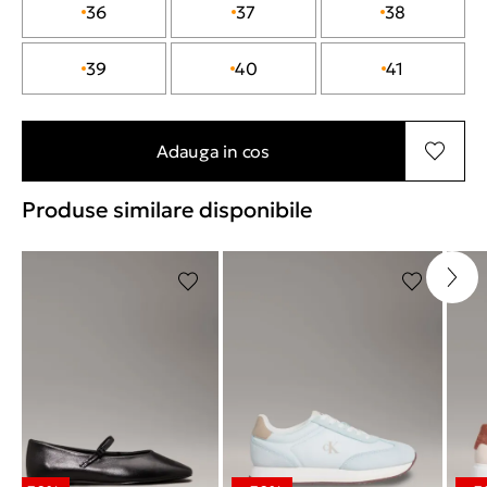
36
37
38
39
40
41
Adauga in cos
Produse similare disponibile