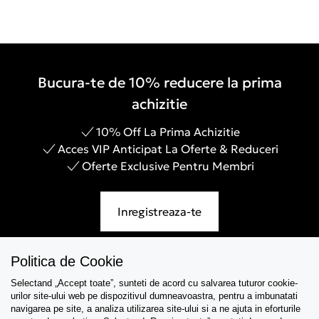
Bucura-te de 10% reducere la prima
achizitie
10% Off La Prima Achizitie
Acces VIP Anticipat La Oferte & Reduceri
Oferte Exclusive Pentru Membri
Inregistreaza-te
Politica de Cookie
Selectand „Accept toate”, sunteti de acord cu salvarea tuturor cookie-
Asistenta
urilor site-ului web pe dispozitivul dumneavoastra, pentru a imbunatati
navigarea pe site, a analiza utilizarea site-ului si a ne ajuta in eforturile