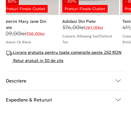
Balerini Mary Jane Din
Adidasi Din Piele
Teni
374,00
lei
411
Piele
261,00
lei
509,00
lei
356,00
lei
Culoare: Billowing Sail/Oxford
Culo
Culoare: Ck Black
Tan
Brick
Livrare gratuita pentru toate comenzile peste 250 RON
Retur gratuit in 30 de zile
Descriere
Expediere & Retururi