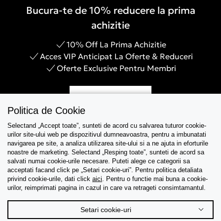
Bucura-te de 10% reducere la prima
achizitie
10% Off La Prima Achizitie
Acces VIP Anticipat La Oferte & Reduceri
Oferte Exclusive Pentru Membri
Inregistreaza-te
Politica de Cookie
Selectand „Accept toate”, sunteti de acord cu salvarea tuturor cookie-
urilor site-ului web pe dispozitivul dumneavoastra, pentru a imbunatati
navigarea pe site, a analiza utilizarea site-ului si a ne ajuta in eforturile
Asistenta
noastre de marketing. Selectand „Resping toate”, sunteti de acord sa
salvati numai cookie-urile necesare. Puteti alege ce categorii sa
acceptati facand click pe „Setari cookie-uri”. Pentru politica detaliata
Colectii
privind cookie-urile, dati click
aici
. Pentru o functie mai buna a cookie-
urilor, reimprimati pagina in cazul in care va retrageti consimtamantul.
Tips & Guides
Setari cookie-uri