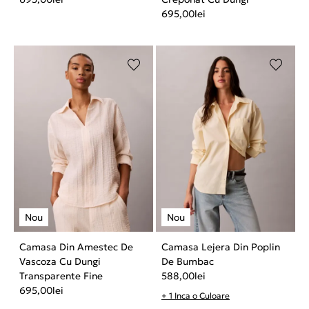
695,00
lei
Camasa Din Amestec De
Camasa Lejera Din Poplin
Vascoza Cu Dungi
De Bumbac
Transparente Fine
588,00
lei
695,00
lei
+ 1 Inca o Culoare