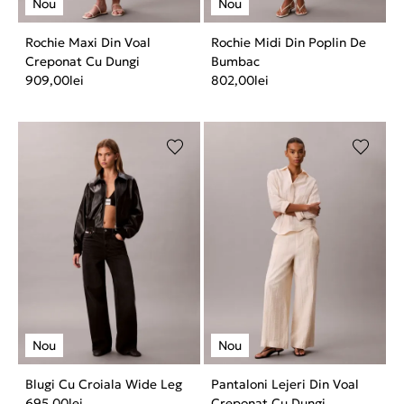
Rochie Maxi Din Voal
Rochie Midi Din Poplin De
Creponat Cu Dungi
Bumbac
909,00
lei
802,00
lei
Blugi Cu Croiala Wide Leg
Pantaloni Lejeri Din Voal
695,00
lei
Creponat Cu Dungi