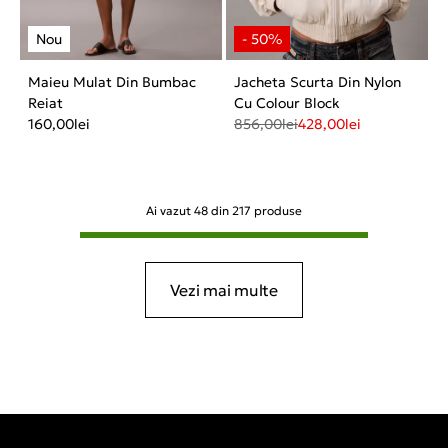
Maieu Mulat Din Bumbac
Jacheta Scurta Din Nylon
Reiat
Cu Colour Block
160,00
lei
856,00
lei
428,00
lei
Ai vazut
48
din
217
produse
Vezi mai multe