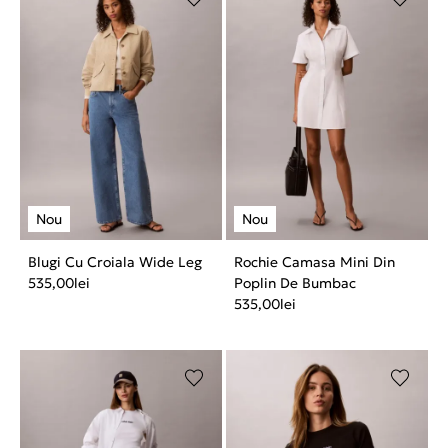
Blugi Cu Croiala Wide Leg
Rochie Camasa Mini Din
535,00
lei
Poplin De Bumbac
535,00
lei