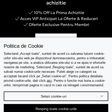
achizitie
10% Off La Prima Achizitie
Acces VIP Anticipat La Oferte & Reduceri
Oferte Exclusive Pentru Membri
Inregistreaza-te
Politica de Cookie
Selectand „Accept toate”, sunteti de acord cu salvarea tuturor cookie-
urilor site-ului web pe dispozitivul dumneavoastra, pentru a imbunatati
navigarea pe site, a analiza utilizarea site-ului si a ne ajuta in eforturile
Asistenta
noastre de marketing. Selectand „Resping toate”, sunteti de acord sa
salvati numai cookie-urile necesare. Puteti alege ce categorii sa
acceptati facand click pe „Setari cookie-uri”. Pentru politica detaliata
Colectii
privind cookie-urile, dati click
aici
. Pentru o functie mai buna a cookie-
urilor, reimprimati pagina in cazul in care va retrageti consimtamantul.
Tips & Guides
Setari cookie-uri
Despre noi
Resping toate cookie-urile