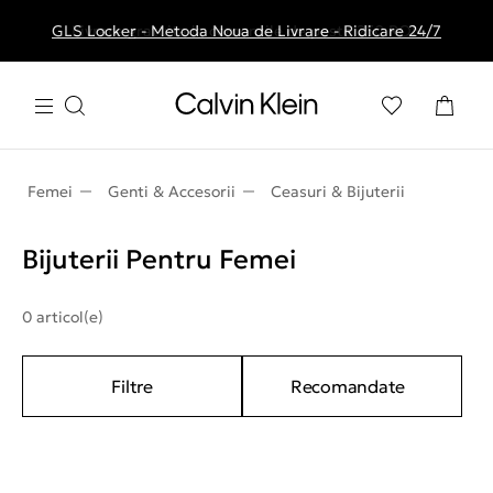
GLS Locker - Metoda Noua de Livrare - Ridicare 24/7
Livrare gratuita la comenzile de peste 250 RON
Femei
Genti & Accesorii
Ceasuri & Bijuterii
Bijuterii Pentru Femei
0 articol(e)
Filtre
Recomandate