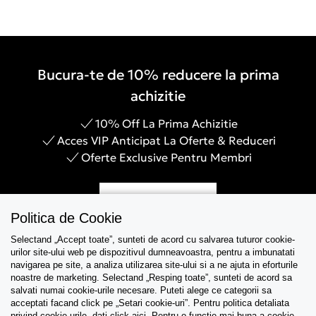
Bucura-te de 10% reducere la prima
achizitie
10% Off La Prima Achizitie
Acces VIP Anticipat La Oferte & Reduceri
Oferte Exclusive Pentru Membri
Inregistreaza-te
Politica de Cookie
Selectand „Accept toate”, sunteti de acord cu salvarea tuturor cookie-
urilor site-ului web pe dispozitivul dumneavoastra, pentru a imbunatati
navigarea pe site, a analiza utilizarea site-ului si a ne ajuta in eforturile
Asistenta
noastre de marketing. Selectand „Resping toate”, sunteti de acord sa
salvati numai cookie-urile necesare. Puteti alege ce categorii sa
acceptati facand click pe „Setari cookie-uri”. Pentru politica detaliata
Colectii
privind cookie-urile, dati click
aici
. Pentru o functie mai buna a cookie-