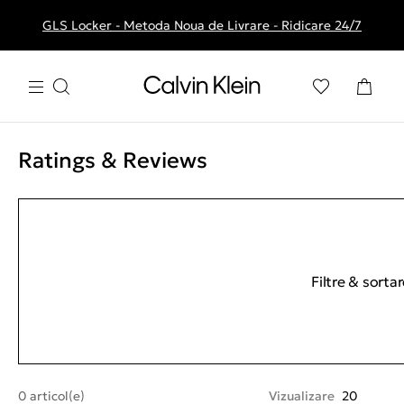
GLS Locker - Metoda Noua de Livrare - Ridicare 24/7
Livrare gratuita la comenzile de peste 250 RON
Ratings & Reviews
Filtre & sorta
0 articol(e)
Vizualizare
20