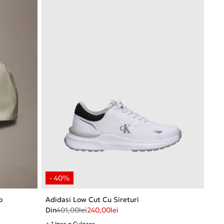
o
Adidasi Low Cut Cu Sireturi
Din
401,00
lei
240,00
lei
+ 1 Inca o Culoare