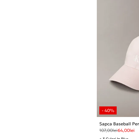
Sapca Baseball Pen
107,00
lei
64,00
lei
+ 3 Culori In Plus