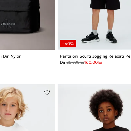
i Din Nylon
Pantaloni Scurti Jogging Relaxati Pe
Din
267,00
lei
160,00
lei