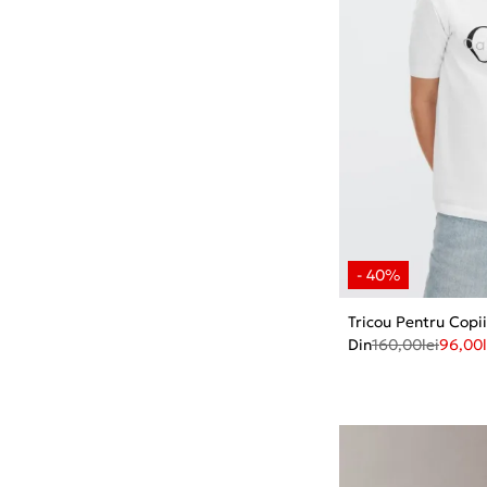
Tricou Pentru Copi
Din
160,00
lei
96,00