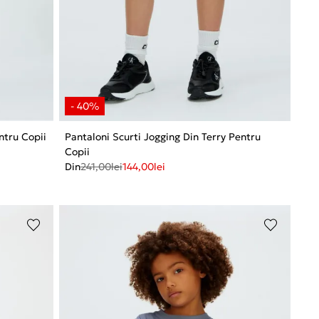
ntru Copii
Pantaloni Scurti Jogging Din Terry Pentru
Copii
Din
241,00
lei
144,00
lei