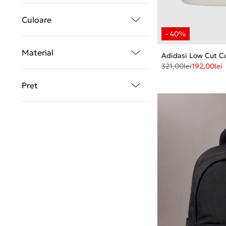
Culoare
Material
Adidasi Low Cut Cu
321,00
lei
192,00
lei
Pret