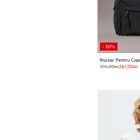
Rucsac Pentru Copi
374,00
lei
261,00
lei