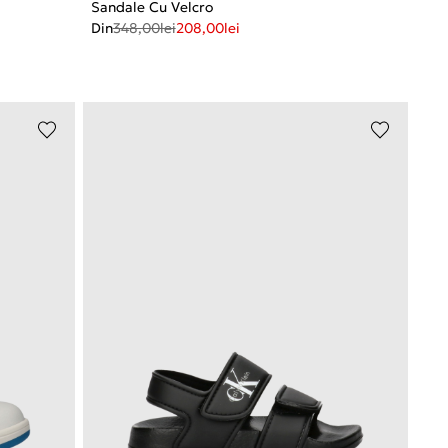
Sandale Cu Velcro
Din
348,00
lei
208,00
lei