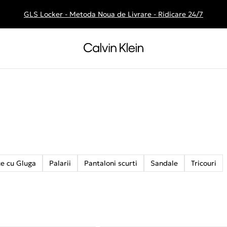
GLS Locker - Metoda Noua de Livrare - Ridicare 24/7
Livrare gratuita la comenzile de peste 250 RON
e cu Gluga
Palarii
Pantaloni scurti
Sandale
Tricouri