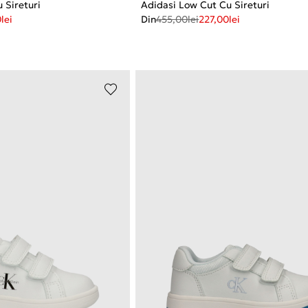
 Sireturi
Adidasi Low Cut Cu Sireturi
0
lei
Din
455,00
lei
227,00
lei