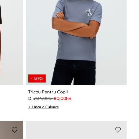
Tricou Pentru Copii
Din
134,00
lei
80,00
lei
+ 1 Inca o Culoare