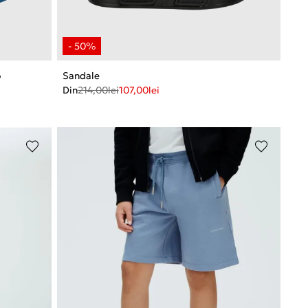
o
Sandale
Din
214,00
lei
107,00
lei