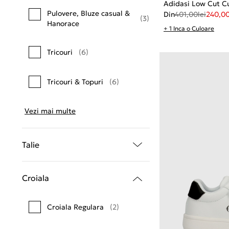
Adidasi Low Cut Cu
Pulovere, Bluze casual &
Din
401,00
lei
240,0
(3)
Hanorace
+ 1 Inca o Culoare
Tricouri
(6)
Tricouri & Topuri
(6)
Vezi mai multe
Talie
Croiala
Croiala Regulara
(2)