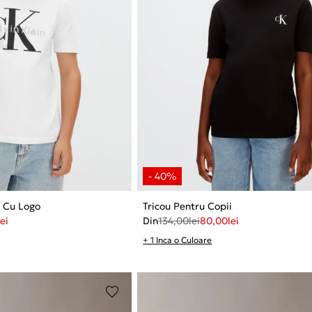
i Cu Logo
Tricou Pentru Copii
lei
Din
134,00
lei
80,00
lei
+ 1 Inca o Culoare