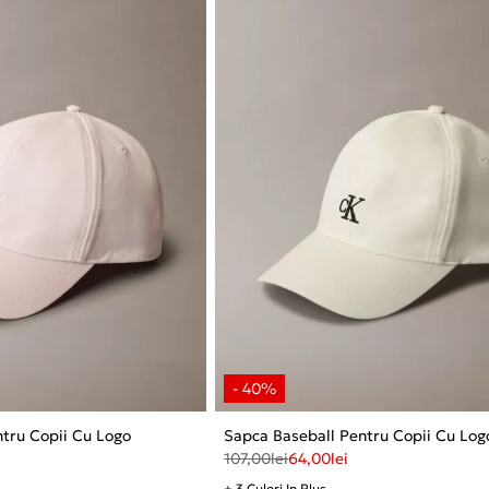
tru Copii Cu Logo
Sapca Baseball Pentru Copii Cu Log
107,00
lei
64,00
lei
+ 3 Culori In Plus