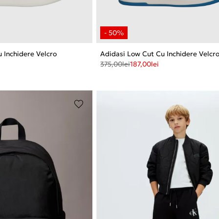
 Inchidere Velcro
Adidasi Low Cut Cu Inchidere Velcr
375,00
lei
187,00
lei