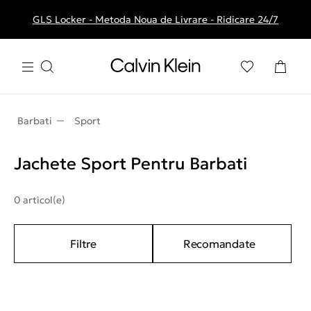
GLS Locker - Metoda Noua de Livrare - Ridicare 24/7
Livrare gratuita la comenzile de peste 250 RON
Barbati
Sport
Jachete Sport Pentru Barbati
0 articol(e)
Filtre
Recomandate