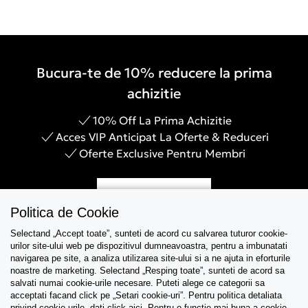
Bucura-te de 10% reducere la prima
achizitie
10% Off La Prima Achizitie
Acces VIP Anticipat La Oferte & Reduceri
Oferte Exclusive Pentru Membri
Inregistreaza-te
Politica de Cookie
Selectand „Accept toate”, sunteti de acord cu salvarea tuturor cookie-
urilor site-ului web pe dispozitivul dumneavoastra, pentru a imbunatati
navigarea pe site, a analiza utilizarea site-ului si a ne ajuta in eforturile
Asistenta
noastre de marketing. Selectand „Resping toate”, sunteti de acord sa
salvati numai cookie-urile necesare. Puteti alege ce categorii sa
acceptati facand click pe „Setari cookie-uri”. Pentru politica detaliata
Colectii
privind cookie-urile, dati click
aici
. Pentru o functie mai buna a cookie-