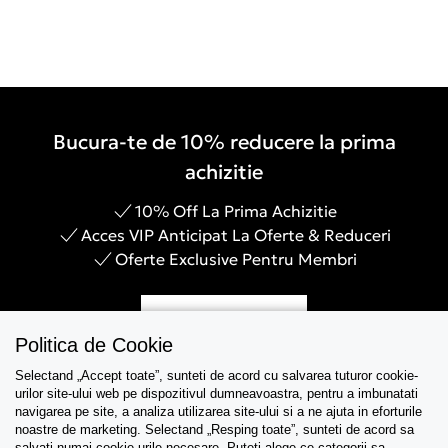
Bucura-te de 10% reducere la prima
achizitie
10% Off La Prima Achizitie
Acces VIP Anticipat La Oferte & Reduceri
Oferte Exclusive Pentru Membri
Inregistreaza-te
Politica de Cookie
Selectand „Accept toate”, sunteti de acord cu salvarea tuturor cookie-
urilor site-ului web pe dispozitivul dumneavoastra, pentru a imbunatati
navigarea pe site, a analiza utilizarea site-ului si a ne ajuta in eforturile
Asistenta
noastre de marketing. Selectand „Resping toate”, sunteti de acord sa
salvati numai cookie-urile necesare. Puteti alege ce categorii sa