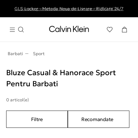
GLS Locker - Metoda Noua de Livrare - Ridicare 24/7
Livrare gratuita la comenzile de peste 250 RON
Barbati
Sport
Bluze Casual & Hanorace Sport
Pentru Barbati
0 articol(e)
Filtre
Recomandate