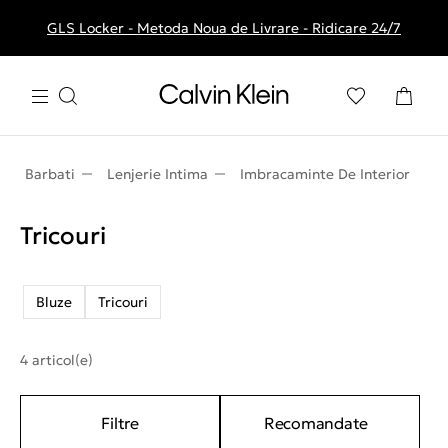
GLS Locker - Metoda Noua de Livrare - Ridicare 24/7
Livrare gratuita la comenzile de peste 250 RON
Barbati
Lenjerie Intima
Imbracaminte De Interior
Tricouri
Bluze
Tricouri
4 articol(e)
Filtre
Recomandate