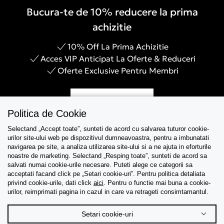
Bucura-te de 10% reducere la prima
achizitie
10% Off La Prima Achizitie
Acces VIP Anticipat La Oferte & Reduceri
Oferte Exclusive Pentru Membri
Inregistreaza-te
Politica de Cookie
Selectand „Accept toate”, sunteti de acord cu salvarea tuturor cookie-
urilor site-ului web pe dispozitivul dumneavoastra, pentru a imbunatati
navigarea pe site, a analiza utilizarea site-ului si a ne ajuta in eforturile
Asistenta
noastre de marketing. Selectand „Resping toate”, sunteti de acord sa
salvati numai cookie-urile necesare. Puteti alege ce categorii sa
acceptati facand click pe „Setari cookie-uri”. Pentru politica detaliata
Colectii
privind cookie-urile, dati click
aici
. Pentru o functie mai buna a cookie-
urilor, reimprimati pagina in cazul in care va retrageti consimtamantul.
Tips & Guides
Setari cookie-uri