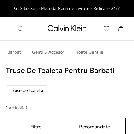
GLS Locker - Metoda Noua de Livrare - Ridicare 24/7
Livrare gratuita la comenzile de peste 250 RON
Barbati
Genti & Accesorii
Toate Gentile
Truse De Toaleta Pentru Barbati
Truse de toaleta
1 articol(e)
Filtre
Recomandate