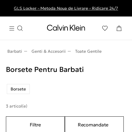
GLS Locker - Metoda Noua de Livrare - Ridicare 24/7
Livrare gratuita la comenzile de peste 250 RON
Barbati
Genti & Accesorii
Toate Gentile
Borsete Pentru Barbati
Borsete
3 articol(e)
Filtre
Recomandate