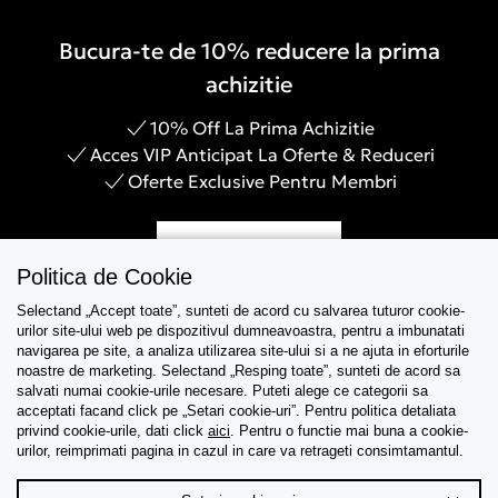
Bucura-te de 10% reducere la prima
achizitie
10% Off La Prima Achizitie
Acces VIP Anticipat La Oferte & Reduceri
Oferte Exclusive Pentru Membri
Inregistreaza-te
Politica de Cookie
Selectand „Accept toate”, sunteti de acord cu salvarea tuturor cookie-
urilor site-ului web pe dispozitivul dumneavoastra, pentru a imbunatati
navigarea pe site, a analiza utilizarea site-ului si a ne ajuta in eforturile
Asistenta
noastre de marketing. Selectand „Resping toate”, sunteti de acord sa
salvati numai cookie-urile necesare. Puteti alege ce categorii sa
acceptati facand click pe „Setari cookie-uri”. Pentru politica detaliata
Colectii
privind cookie-urile, dati click
aici
. Pentru o functie mai buna a cookie-
urilor, reimprimati pagina in cazul in care va retrageti consimtamantul.
Tips & Guides