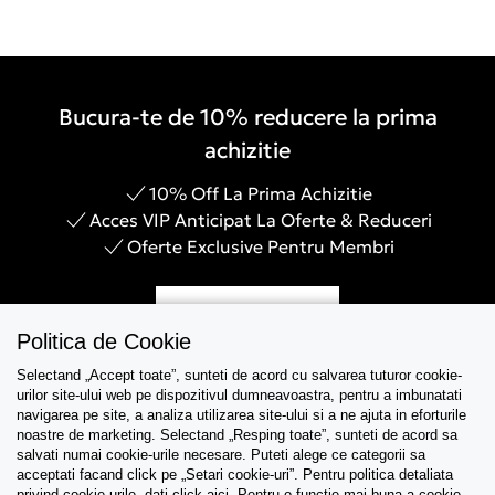
Bucura-te de 10% reducere la prima
achizitie
10% Off La Prima Achizitie
Acces VIP Anticipat La Oferte & Reduceri
Oferte Exclusive Pentru Membri
Inregistreaza-te
Politica de Cookie
Selectand „Accept toate”, sunteti de acord cu salvarea tuturor cookie-
urilor site-ului web pe dispozitivul dumneavoastra, pentru a imbunatati
navigarea pe site, a analiza utilizarea site-ului si a ne ajuta in eforturile
Asistenta
noastre de marketing. Selectand „Resping toate”, sunteti de acord sa
salvati numai cookie-urile necesare. Puteti alege ce categorii sa
acceptati facand click pe „Setari cookie-uri”. Pentru politica detaliata
Colectii
privind cookie-urile, dati click
aici
. Pentru o functie mai buna a cookie-