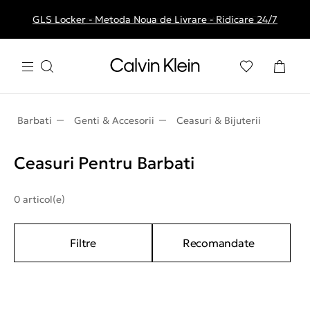
GLS Locker - Metoda Noua de Livrare - Ridicare 24/7
Livrare gratuita la comenzile de peste 250 RON
Barbati
Genti & Accesorii
Ceasuri & Bijuterii
Ceasuri Pentru Barbati
0 articol(e)
Filtre
Recomandate