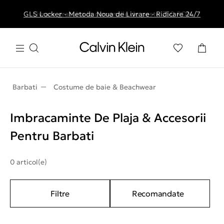
GLS Locker - Metoda Noua de Livrare - Ridicare 24/7
Livrare gratuita la comenzile de peste 250 RON
Barbati
Costume de baie & Beachwear
Imbracaminte De Plaja & Accesorii
Pentru Barbati
0 articol(e)
Filtre
Recomandate