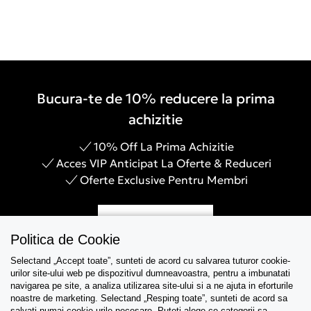
Bucura-te de 10% reducere la prima
achizitie
10% Off La Prima Achizitie
Acces VIP Anticipat La Oferte & Reduceri
Oferte Exclusive Pentru Membri
Inregistreaza-te
Politica de Cookie
Selectand „Accept toate”, sunteti de acord cu salvarea tuturor cookie-
urilor site-ului web pe dispozitivul dumneavoastra, pentru a imbunatati
navigarea pe site, a analiza utilizarea site-ului si a ne ajuta in eforturile
Asistenta
noastre de marketing. Selectand „Resping toate”, sunteti de acord sa
salvati numai cookie-urile necesare. Puteti alege ce categorii sa