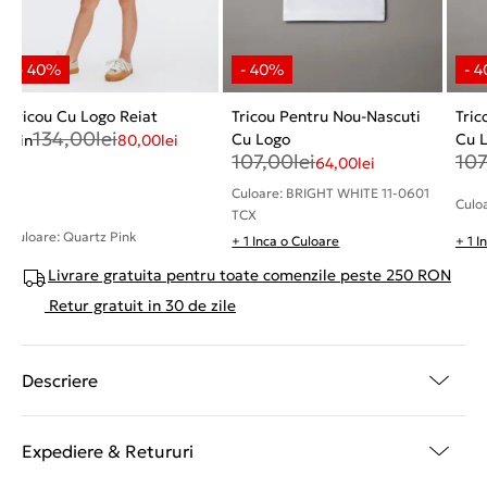
Tricou Cu Logo Reiat
Tricou Pentru Nou-Nascuti
Tric
134,00
lei
Cu Logo
Cu 
Din
80,00
lei
107,00
lei
107
64,00
lei
Culoare: BRIGHT WHITE 11-0601
Culo
TCX
Culoare: Quartz Pink
+ 1 Inca o Culoare
+ 1 I
Livrare gratuita pentru toate comenzile peste 250 RON
Retur gratuit in 30 de zile
Descriere
Expediere & Retururi