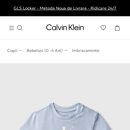
GLS Locker - Metoda Noua de Livrare - Ridicare 24/7
Livrare gratuita la comenzile de peste 250 RON
Copii
Bebelusi (0 -4 Ani)
Imbracaminte