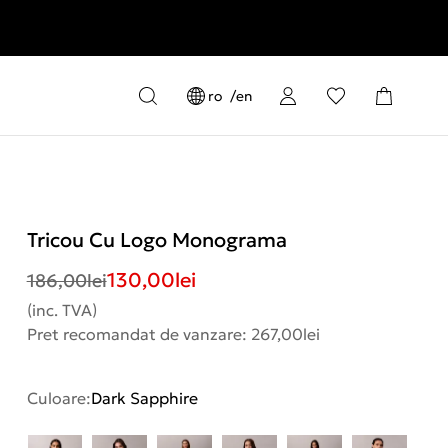
ro
en
Tricou Cu Logo Monograma
130,00
lei
186,00
lei
(inc. TVA)
Pret recomandat de vanzare: 267,00lei
Culoare:
Dark Sapphire