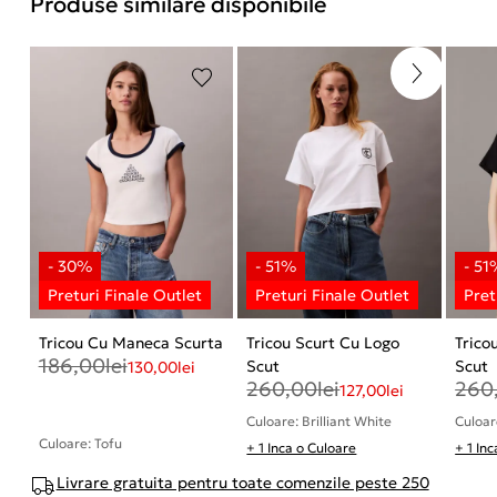
Produse similare disponibile
Tricou Cu Maneca Scurta
Tricou Scurt Cu Logo
Trico
186,00
lei
Scut
Scut
130,00
lei
260,00
lei
260
127,00
lei
Culoare: Brilliant White
Culoar
Culoare: Tofu
+ 1 Inca o Culoare
+ 1 In
Livrare gratuita pentru toate comenzile peste 250