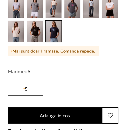
Mai sunt doar 1 ramase. Comanda repede.
Marime::
S
S
Adauga in cos