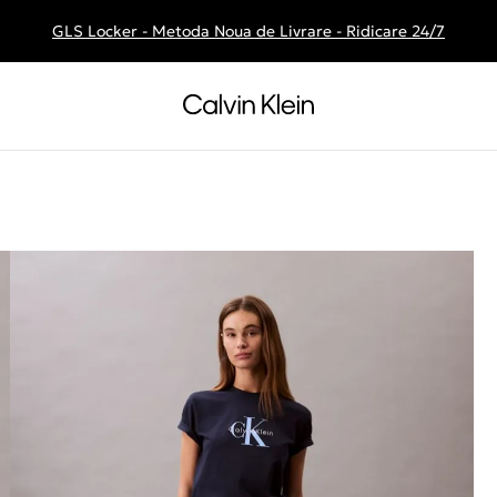
GLS Locker - Metoda Noua de Livrare - Ridicare 24/7
Livrare gratuita la comenzile de peste 250 RON