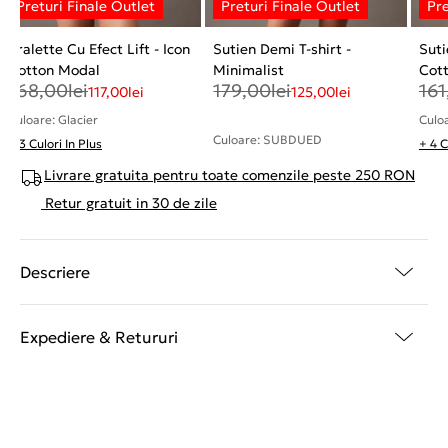
Bralette Cu Efect Lift - Icon
Sutien Demi T-shirt -
Suti
Cotton Modal
Minimalist
Cot
168,00
lei
179,00
lei
161
117,00
lei
125,00
lei
Culoare: Glacier
Culoa
Culoare: SUBDUED
+ 3 Culori In Plus
+ 4 C
Livrare gratuita pentru toate comenzile peste 250 RON
Retur gratuit in 30 de zile
Descriere
Expediere & Retururi