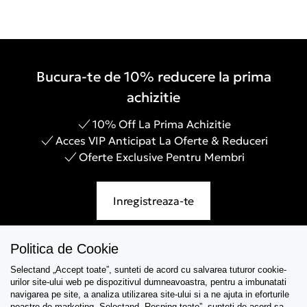
Bucura-te de 10% reducere la prima
achizitie
10% Off La Prima Achizitie
Acces VIP Anticipat La Oferte & Reduceri
Oferte Exclusive Pentru Membri
Inregistreaza-te
Politica de Cookie
Selectand „Accept toate”, sunteti de acord cu salvarea tuturor cookie-
Asistenta
urilor site-ului web pe dispozitivul dumneavoastra, pentru a imbunatati
navigarea pe site, a analiza utilizarea site-ului si a ne ajuta in eforturile
Colectii
noastre de marketing. Selectand „Resping toate”, sunteti de acord sa