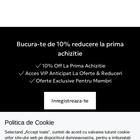
Bucura-te de 10% reducere la prima
achizitie
10% Off La Prima Achizitie
Acces VIP Anticipat La Oferte & Reduceri
Oferte Exclusive Pentru Membri
Inregistreaza-te
Politica de Cookie
Selectand „Accept toate”, sunteti de acord cu salvarea tuturor cookie-
Asistenta
urilor site-ului web pe dispozitivul dumneavoastra, pentru a imbunatati