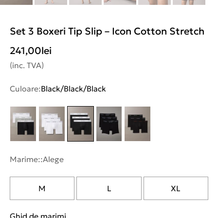
Set 3 Boxeri Tip Slip – Icon Cotton Stretch
241,00
lei
(inc. TVA)
Culoare:
Black/Black/Black
Marime::
Alege
M
L
XL
Ghid de marimi