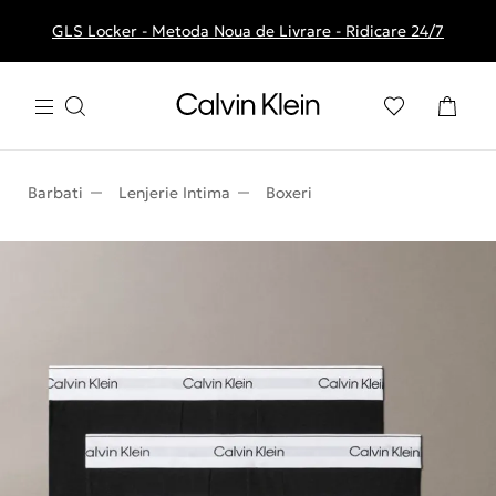
GLS Locker - Metoda Noua de Livrare - Ridicare 24/7
Livrare gratuita la comenzile de peste 250 RON
Barbati
Lenjerie Intima
Boxeri