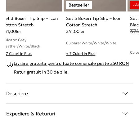
Set 3 Boxeri Tip Slip – Icon
Set 3 Boxeri Tip Slip – Icon
Set 
Cotton Stretch
Cotton Stretch
Blac
37
241,00
lei
241,00
lei
Culoare: Grey
Culoare: White/White/White
Heather/White/Black
Culo
+ 7 Culori In Plus
+ 7 Culori In Plus
Livrare gratuita pentru toate comenzile peste 250 RON
Retur gratuit in 30 de zile
Descriere
Expediere & Retururi