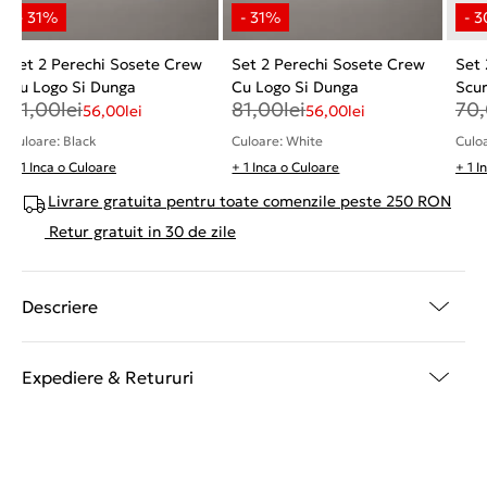
Set 2 Perechi Sosete Crew
Set 2 Perechi Sosete Crew
Set 
Cu Logo Si Dunga
Cu Logo Si Dunga
Scur
81,00
lei
81,00
lei
70
56,00
lei
56,00
lei
Culoare: Black
Culoare: White
Culoa
+ 1 Inca o Culoare
+ 1 Inca o Culoare
+ 1 I
Livrare gratuita pentru toate comenzile peste 250 RON
Retur gratuit in 30 de zile
Descriere
Expediere & Retururi