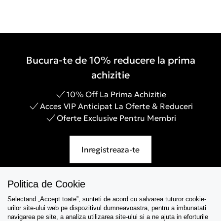
Bucura-te de 10% reducere la prima
achizitie
10% Off La Prima Achizitie
Acces VIP Anticipat La Oferte & Reduceri
Oferte Exclusive Pentru Membri
Inregistreaza-te
Politica de Cookie
Selectand „Accept toate”, sunteti de acord cu salvarea tuturor cookie-
Asistenta
urilor site-ului web pe dispozitivul dumneavoastra, pentru a imbunatati
navigarea pe site, a analiza utilizarea site-ului si a ne ajuta in eforturile