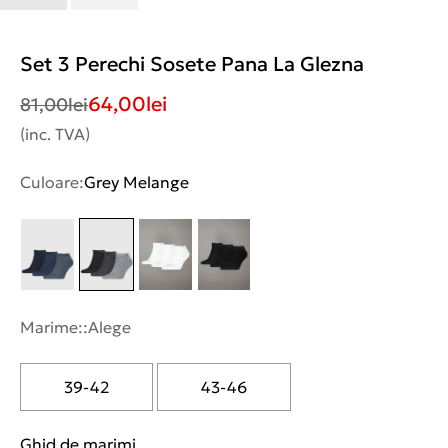
Set 3 Perechi Sosete Pana La Glezna
64,00
lei
81,00
lei
(inc. TVA)
Culoare:
Grey Melange
Marime::
Alege
39-42
43-46
Ghid de marimi