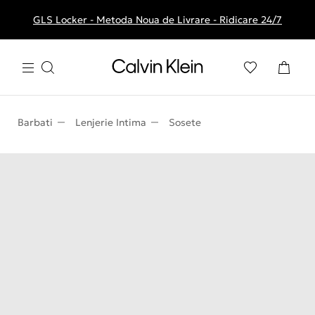
GLS Locker - Metoda Noua de Livrare - Ridicare 24/7
Livrare gratuita la comenzile de peste 250 RON
Barbati
Lenjerie Intima
Sosete