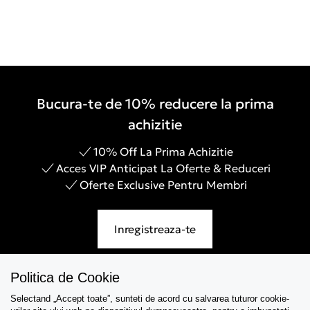
Bucura-te de 10% reducere la prima
achizitie
10% Off La Prima Achizitie
Acces VIP Anticipat La Oferte & Reduceri
Oferte Exclusive Pentru Membri
Inregistreaza-te
Politica de Cookie
Selectand „Accept toate”, sunteti de acord cu salvarea tuturor cookie-
Asistenta