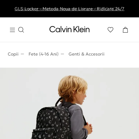
GLS Locker - Metoda Noua de Livrare - Ridicare 24/7
Livrare gratuita la comenzile de peste 250 RON
Copii
Fete (4-16 Ani)
Genti & Accesorii