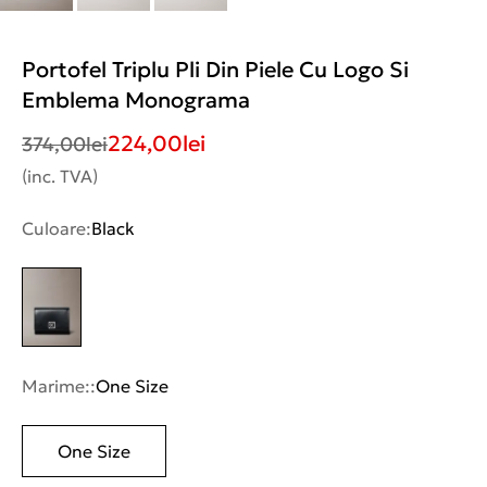
Portofel Triplu Pli Din Piele Cu Logo Si
Emblema Monograma
224,00
lei
374,00
lei
(inc. TVA)
Culoare:
Black
Marime::
One Size
One Size