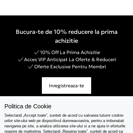
Bucura-te de 10% reducere la prima
achizitie
10% Off La Prima Achizitie
Acces VIP Anticipat La Oferte & Reduceri
Oferte Exclusive Pentru Membri
Inregistreaza-te
Politica de Cookie
Selectand „Accept toate”, sunteti de acord cu salvarea tuturor cookie-
Asistenta
urilor site-ului web pe dispozitivul dumneavoastra, pentru a imbunatati
navigarea pe site, a analiza utilizarea site-ului si a ne ajuta in eforturile
Colectii
noastre de marketing. Selectand „Resping toate”, sunteti de acord sa