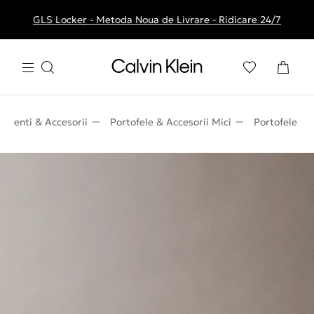
GLS Locker - Metoda Noua de Livrare - Ridicare 24/7
Livrare gratuita la comenzile de peste 250 RON
Genti & Accesorii
Portofele & Accesorii Mici
Portofele