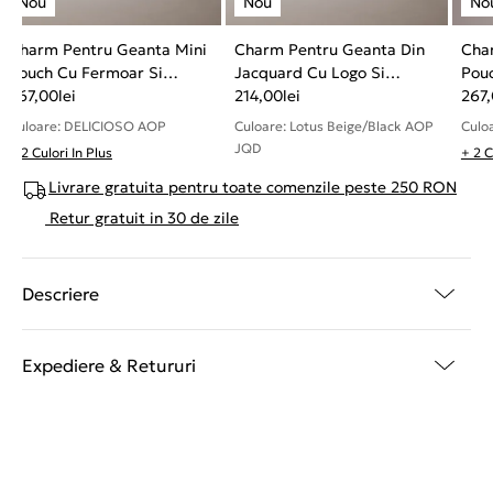
Charm Pentru Geanta Mini
Charm Pentru Geanta Din
Cha
Pouch Cu Fermoar Si
Jacquard Cu Logo Si
Pou
Emblema Logo
267,00
lei
Compartiment Cu Fermoar
214,00
lei
Emb
267
Culoare: DELICIOSO AOP
Culoare: Lotus Beige/Black AOP
Culo
JQD
+ 2 Culori In Plus
+ 2 C
Livrare gratuita pentru toate comenzile peste 250 RON
Retur gratuit in 30 de zile
Descriere
Expediere & Retururi