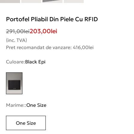
Portofel Pliabil Din Piele Cu RFID
203,00
lei
291,00
lei
(inc. TVA)
Pret recomandat de vanzare: 416,00lei
Culoare:
Black Epi
Marime::
One Size
One Size