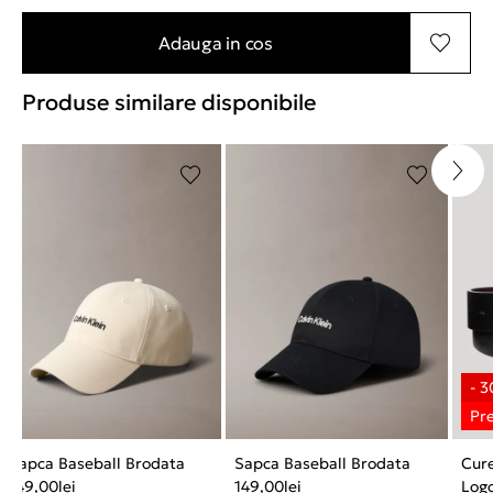
Adauga in cos
Produse similare disponibile
Sapca Baseball Brodata
Sapca Baseball Brodata
Cur
149,00
lei
149,00
lei
Log