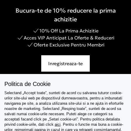
Bucura-te de 10% reducere la prima
achizitie
10% Off La Prima Achizitie
Acces VIP Anticipat La Oferte & Reduceri
Oferte Exclusive Pentru Membri
Inregistreaza-te
Politica de Cookie
Selectand „Accept toate”, sunteti de acord cu salvarea tuturor cookie-
Asistenta
urilor site-ului web pe dispozitivul dumneavoastra, pentru a imbunatati
navigarea pe site, a analiza utilizarea site-ului si a ne ajuta in eforturile
Colectii
noastre de marketing. Selectand „Resping toate”, sunteti de acord sa
salvati numai cookie-urile necesare. Puteti alege ce categorii sa
acceptati facand click pe „Setari cookie-uri”. Pentru politica detaliata
Tips & Guides
privind cookie-urile, dati click
aici
. Pentru o functie mai buna a cookie-
urilor, reimprimati pagina in cazul in care va retrageti consimtamantul.