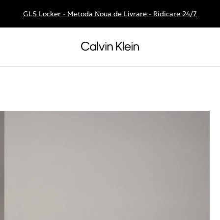
GLS Locker - Metoda Noua de Livrare - Ridicare 24/7
Livrare gratuita la comenzile de peste 250 RON