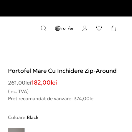
ro
en
Portofel Mare Cu Inchidere Zip-Around
182,00
lei
261,00
lei
(inc. TVA)
Pret recomandat de vanzare: 374,00lei
Culoare:
Black