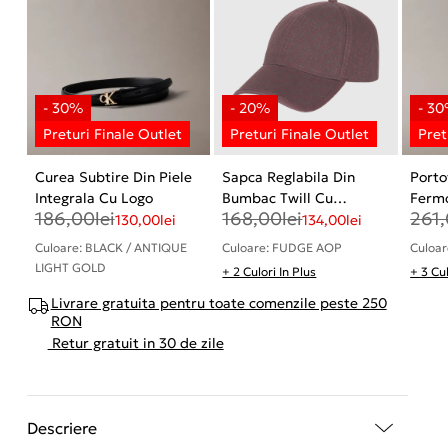
Curea Subtire Din Piele
Sapca Reglabila Din
Porto
Integrala Cu Logo
Bumbac Twill Cu
Fermo
186,00
lei
168,00
lei
261
Emblema Logo
Mono
130,00
lei
134,00
lei
Supra
Culoare: BLACK / ANTIQUE
Culoare: FUDGE AOP
Culoa
LIGHT GOLD
+ 2 Culori In Plus
+ 3 Cul
Livrare gratuita pentru toate comenzile peste 250
RON
Retur gratuit in 30 de zile
Descriere