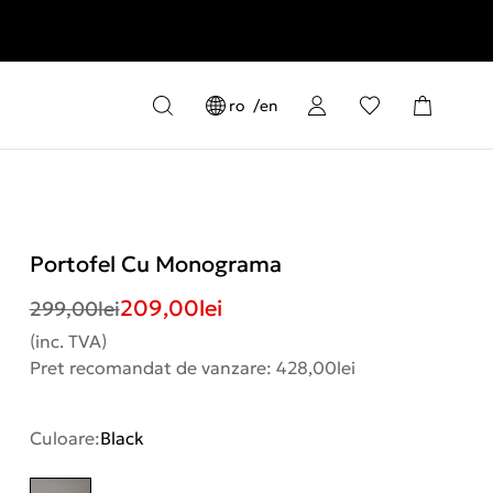
ro
en
Portofel Cu Monograma
209,00
lei
299,00
lei
(inc. TVA)
Pret recomandat de vanzare: 428,00lei
Culoare:
Black