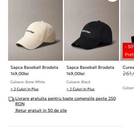
Sapca Baseball Brodata
Sapca Baseball Brodata
Cure
261
149,00
lei
149,00
lei
Culoare: Bone White
Culoare: Black
Culoar
+ 2 Culori In Plus
+ 2 Culori In Plus
Livrare gratuita pentru toate comenzile peste 250
RON
Retur gratuit in 30 de zile