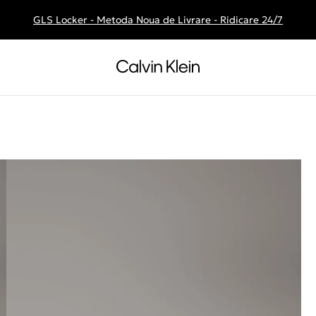
GLS Locker - Metoda Noua de Livrare - Ridicare 24/7
Livrare gratuita la comenzile de peste 250 RON