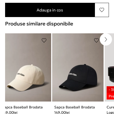
Adauga in cos
Produse similare disponibile
Sapca Baseball Brodata
Sapca Baseball Brodata
Cur
149,00
lei
149,00
lei
Log