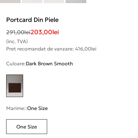
Portcard Din Piele
203,00
lei
291,00
lei
(inc. TVA)
Pret recomandat de vanzare: 416,00lei
Culoare:
Dark Brown Smooth
Marime::
One Size
One Size