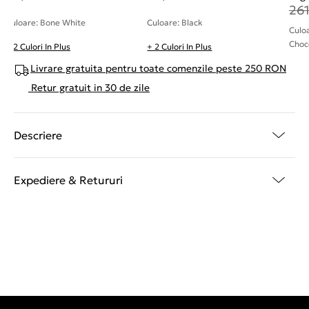
26
Culoare: Bone White
Culoare: Black
Culo
Choc
+ 2 Culori In Plus
+ 2 Culori In Plus
Livrare gratuita pentru toate comenzile peste 250 RON
Retur gratuit in 30 de zile
Descriere
Expediere & Retururi