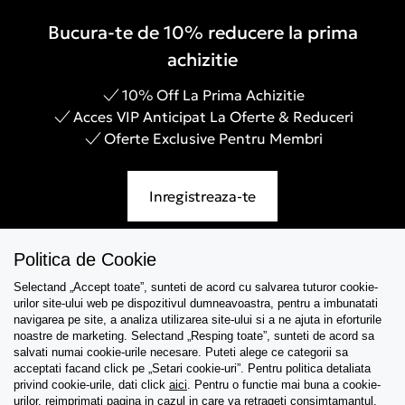
Bucura-te de 10% reducere la prima
achizitie
10% Off La Prima Achizitie
Acces VIP Anticipat La Oferte & Reduceri
Oferte Exclusive Pentru Membri
Inregistreaza-te
Politica de Cookie
Selectand „Accept toate”, sunteti de acord cu salvarea tuturor cookie-
Asistenta
urilor site-ului web pe dispozitivul dumneavoastra, pentru a imbunatati
navigarea pe site, a analiza utilizarea site-ului si a ne ajuta in eforturile
Colectii
noastre de marketing. Selectand „Resping toate”, sunteti de acord sa
salvati numai cookie-urile necesare. Puteti alege ce categorii sa
acceptati facand click pe „Setari cookie-uri”. Pentru politica detaliata
Tips & Guides
privind cookie-urile, dati click
aici
. Pentru o functie mai buna a cookie-
urilor, reimprimati pagina in cazul in care va retrageti consimtamantul.