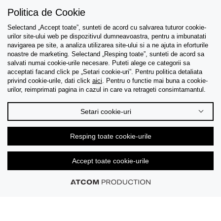
Politica de Cookie
Selectand „Accept toate”, sunteti de acord cu salvarea tuturor cookie-
Asistenta
urilor site-ului web pe dispozitivul dumneavoastra, pentru a imbunatati
navigarea pe site, a analiza utilizarea site-ului si a ne ajuta in eforturile
Colectii
noastre de marketing. Selectand „Resping toate”, sunteti de acord sa
salvati numai cookie-urile necesare. Puteti alege ce categorii sa
acceptati facand click pe „Setari cookie-uri”. Pentru politica detaliata
Tips & Guides
privind cookie-urile, dati click
aici
. Pentru o functie mai buna a cookie-
urilor, reimprimati pagina in cazul in care va retrageti consimtamantul.
Despre noi
Setari cookie-uri
Limba
Resping toate cookie-urile
Accept toate cookie-urile
© 2026 CK Stores B.V. Toate drepturile rezervate.