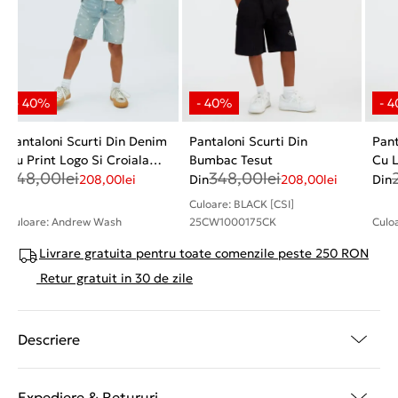
Pantaloni Scurti Din Denim
Pantaloni Scurti Din
Pant
Cu Print Logo Si Croiala
Bumbac Tesut
Cu L
348,00
lei
348,00
lei
Regulara
208,00
lei
Din
208,00
lei
Din
Culoare: BLACK [CSI]
Culoare: Andrew Wash
25CW1000175CK
Culo
Livrare gratuita pentru toate comenzile peste 250 RON
Retur gratuit in 30 de zile
Descriere
Expediere & Retururi