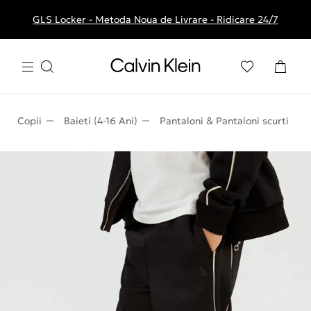
GLS Locker - Metoda Noua de Livrare - Ridicare 24/7
Livrare gratuita la comenzile de peste 250 RON
Copii
Baieti (4-16 Ani)
Pantaloni & Pantaloni scurti