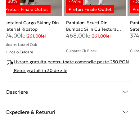
Pantaloni Cargo Skinny Din
Pantaloni Scurti Din
Pant
Material Ripstop
Bumbac Si In Cu Textura
Sat
374,00
lei
468,00
lei
37
Τwill
261,00
lei
261,00
lei
Culoare: Laurel Oak
Culoare: Ck Black
Culo
+ 1 Inca o Culoare
Livrare gratuita pentru toate comenzile peste 250 RON
Retur gratuit in 30 de zile
Descriere
Expediere & Retururi