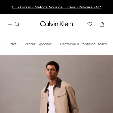
GLS Locker - Metoda Noua de Livrare - Ridicare 24/7
Livrare gratuita la comenzile de peste 250 RON
Outlet
Preturi Speciale
Pantaloni & Pantaloni scurti