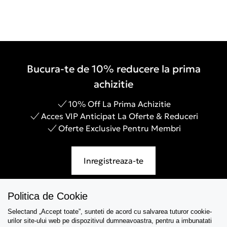
Bucura-te de 10% reducere la prima
achizitie
10% Off La Prima Achizitie
Acces VIP Anticipat La Oferte & Reduceri
Oferte Exclusive Pentru Membri
Inregistreaza-te
Politica de Cookie
Selectand „Accept toate”, sunteti de acord cu salvarea tuturor cookie-
Asistenta
urilor site-ului web pe dispozitivul dumneavoastra, pentru a imbunatati