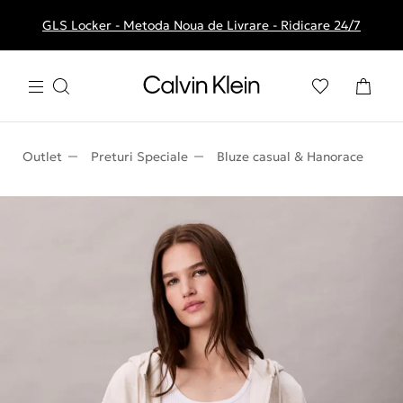
GLS Locker - Metoda Noua de Livrare - Ridicare 24/7
Livrare gratuita la comenzile de peste 250 RON
Outlet
Preturi Speciale
Bluze casual & Hanorace