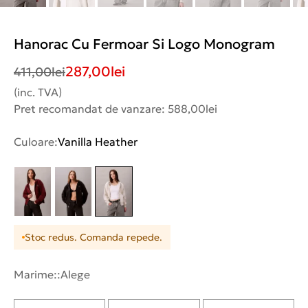
Hanorac Cu Fermoar Si Logo Monogram
287,00
lei
411,00
lei
(inc. TVA)
Pret recomandat de vanzare: 588,00lei
Culoare:
Vanilla Heather
Stoc redus. Comanda repede.
Marime::
Alege