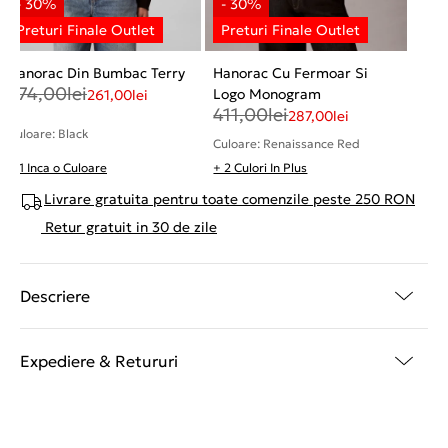
Hanorac Din Bumbac Terry
Hanorac Cu Fermoar Si
374,00
lei
Logo Monogram
261,00
lei
411,00
lei
287,00
lei
Culoare: Black
Culoare: Renaissance Red
+ 1 Inca o Culoare
+ 2 Culori In Plus
Livrare gratuita pentru toate comenzile peste 250 RON
Retur gratuit in 30 de zile
Descriere
Expediere & Retururi