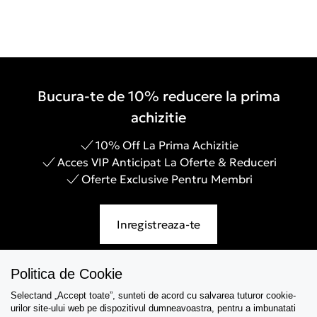
Bucura-te de 10% reducere la prima
achizitie
10% Off La Prima Achizitie
Acces VIP Anticipat La Oferte & Reduceri
Oferte Exclusive Pentru Membri
Inregistreaza-te
Politica de Cookie
Selectand „Accept toate”, sunteti de acord cu salvarea tuturor cookie-
Asistenta
urilor site-ului web pe dispozitivul dumneavoastra, pentru a imbunatati