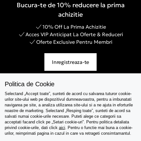
Bucura-te de 10% reducere la prima
achizitie
10% Off La Prima Achizitie
Acces VIP Anticipat La Oferte & Reduceri
Oferte Exclusive Pentru Membri
Inregistreaza-te
Politica de Cookie
Selectand „Accept toate”, sunteti de acord cu salvarea tuturor cookie-
Asistenta
urilor site-ului web pe dispozitivul dumneavoastra, pentru a imbunatati
navigarea pe site, a analiza utilizarea site-ului si a ne ajuta in eforturile
Colectii
noastre de marketing. Selectand „Resping toate”, sunteti de acord sa
salvati numai cookie-urile necesare. Puteti alege ce categorii sa
acceptati facand click pe „Setari cookie-uri”. Pentru politica detaliata
Tips & Guides
privind cookie-urile, dati click
aici
. Pentru o functie mai buna a cookie-
urilor, reimprimati pagina in cazul in care va retrageti consimtamantul.
Despre noi