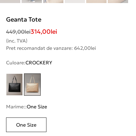
Geanta Tote
314,00
lei
449,00
lei
(inc. TVA)
Pret recomandat de vanzare: 642,00lei
Culoare:
CROCKERY
Marime::
One Size
One Size