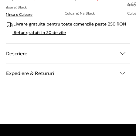
44
Culoare: Black
Culoare: Na Black
Culoa
+ 1 Inca o Culoare
Livrare gratuita pentru toate comenzile peste 250 RON
Retur gratuit in 30 de zile
Descriere
Expediere & Retururi