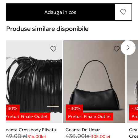
Adauga in cos
Produse similare disponibile
Geanta Crossbody Plisata
Geanta De Umar
Gea
449,00
lei
436,00
lei
Cro
314,00
lei
305,00
lei