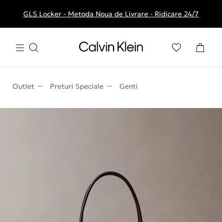
GLS Locker - Metoda Noua de Livrare - Ridicare 24/7
Livrare gratuita la comenzile de peste 250 RON
Outlet
Preturi Speciale
Genti