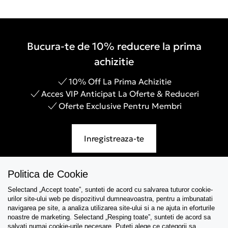
Bucura-te de 10% reducere la prima
achizitie
10% Off La Prima Achizitie
Acces VIP Anticipat La Oferte & Reduceri
Oferte Exclusive Pentru Membri
Inregistreaza-te
Politica de Cookie
Selectand „Accept toate”, sunteti de acord cu salvarea tuturor cookie-
Asistenta
urilor site-ului web pe dispozitivul dumneavoastra, pentru a imbunatati
navigarea pe site, a analiza utilizarea site-ului si a ne ajuta in eforturile
Colectii
noastre de marketing. Selectand „Resping toate”, sunteti de acord sa
salvati numai cookie-urile necesare. Puteti alege ce categorii sa