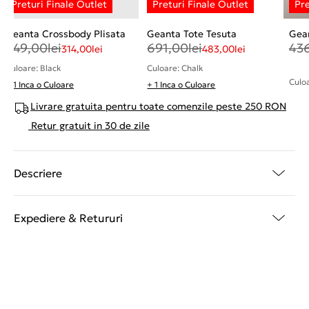
Geanta Crossbody Plisata
Geanta Tote Tesuta
Gea
449,00
lei
691,00
lei
43
314,00
lei
483,00
lei
Culoare: Black
Culoare: Chalk
Culo
+ 1 Inca o Culoare
+ 1 Inca o Culoare
Livrare gratuita pentru toate comenzile peste 250 RON
Retur gratuit in 30 de zile
Descriere
Expediere & Retururi